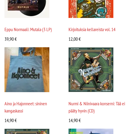
Eppu Normaali: Mutala (3 LP)
Kirjoituksia kellareista vol. 14
39,90
€
12,00
€
Aino ja Hajonneet: sininen
Nurmi & Niinivaara konserni: Tää ei
kangaskassi
pääty hyvin (CD)
14,90
€
14,90
€