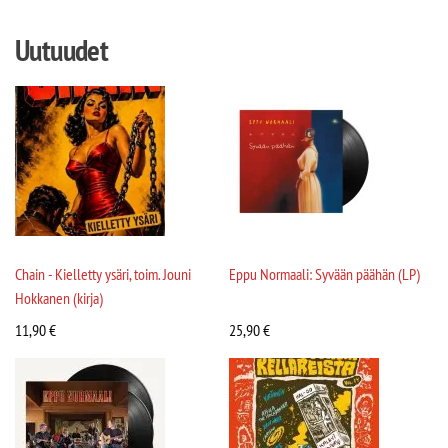
Uutuudet
Chain - Kielletty ysäri, toim. Jouni
Eppu Normaali: Syvään päähän (LP)
Hokkanen (kirja)
11,90
€
25,90
€