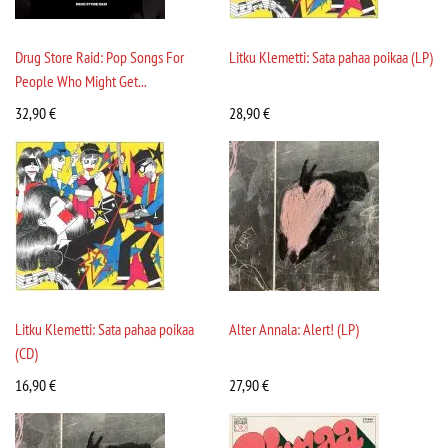
Drug Store Raid: Pop Songs For
Litku Klemetti: Sata pahaa poikaa (LP)
People Who Might Get...
32,90
€
28,90
€
Litku Klemetti: Sata pahaa poikaa
Alter Annala: Alert! (LP)
(CD)
16,90
€
27,90
€