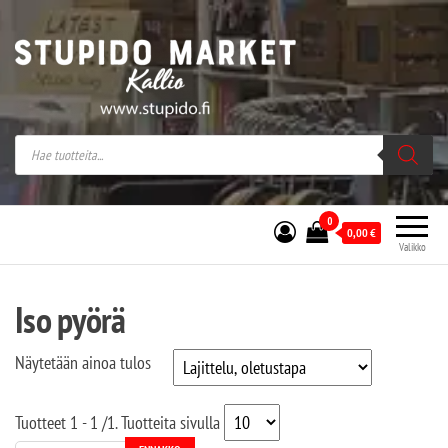
Stupido Market – verkossa ja kivijalassa
Stupido Market on vaihtoehtomusaan
erikoistunut verkko- sekä
kivijalkakauppa Helsingissä Kallion
sydämessä.
0
0,00
€
Valikko
Iso pyörä
Näytetään ainoa tulos
Tuotteet
1 - 1
/
1
. Tuotteita sivulla