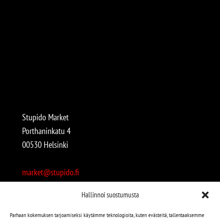
Stupido Market
Porthaninkatu 4
00530 Helsinki
market@stupido.fi
+358 50 4708664
Hallinnoi suostumusta
Avoinna:
Parhaan kokemuksen tarjoamiseksi käytämme teknologioita, kuten evästeitä, tallentaaksemme