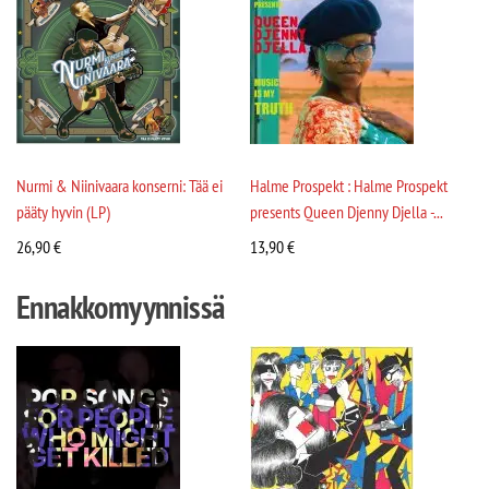
Nurmi & Niinivaara konserni: Tää ei
Halme Prospekt : Halme Prospekt
pääty hyvin (LP)
presents Queen Djenny Djella -...
26,90
€
13,90
€
Ennakkomyynnissä