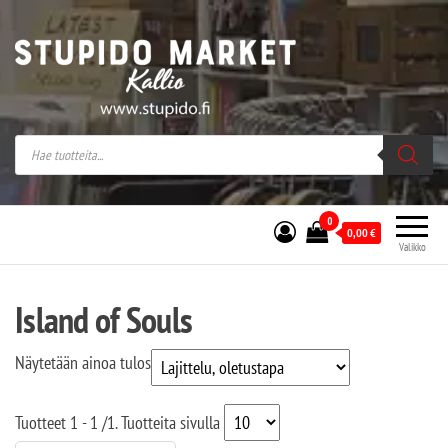
Stupido Market – verkossa ja kivijalassa
Stupido Market on vaihtoehtomusaan
erikoistunut verkko- sekä
kivijalkakauppa Helsingissä Kallion
sydämessä.
0
0,00
€
Valikko
Island of Souls
Näytetään ainoa tulos
Tuotteet
1 - 1
/
1
. Tuotteita sivulla