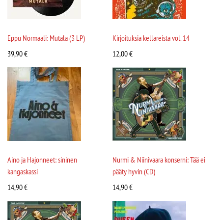
Eppu Normaali: Mutala (3 LP)
Kirjoituksia kellareista vol. 14
39,90
€
12,00
€
Aino ja Hajonneet: sininen
Nurmi & Niinivaara konserni: Tää ei
kangaskassi
pääty hyvin (CD)
14,90
€
14,90
€