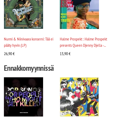
Nurmi & Niinivaara konserni: Tää ei
Halme Prospekt : Halme Prospekt
pääty hyvin (LP)
presents Queen Djenny Djella -...
26,90
€
13,90
€
Ennakkomyynnissä