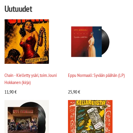
Uutuudet
Chain - Kielletty ysäri, toim. Jouni
Eppu Normaali: Syvään päähän (LP)
Hokkanen (kirja)
11,90
€
25,90
€