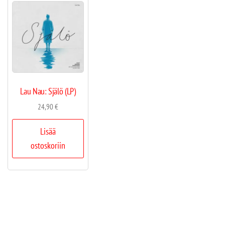
Lau Nau: Själö (LP)
24,90
€
Lisää
ostoskoriin