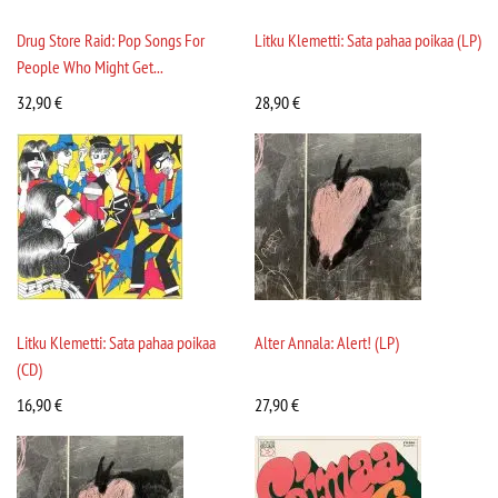
Drug Store Raid: Pop Songs For
Litku Klemetti: Sata pahaa poikaa (LP)
People Who Might Get...
32,90
€
28,90
€
Litku Klemetti: Sata pahaa poikaa
Alter Annala: Alert! (LP)
(CD)
16,90
€
27,90
€