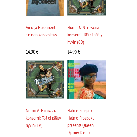
Aino ja Hajonneet:
Nurmi & Niinivaara
sininen kangaskassi
konserni: Tää ei pääty
hyvin (CD)
14,90
€
14,90
€
Nurmi & Niinivaara
Halme Prospekt :
konserni: Tää ei pääty
Halme Prospekt
hyvin (LP)
presents Queen
Djenny Djella -...