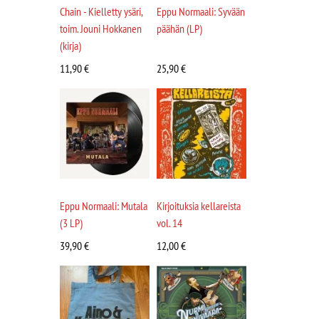
Chain - Kielletty ysäri,
Eppu Normaali: Syvään
toim. Jouni Hokkanen
päähän (LP)
(kirja)
11,90
€
25,90
€
Eppu Normaali: Mutala
Kirjoituksia kellareista
(3 LP)
vol. 14
39,90
€
12,00
€