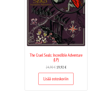
The Cruel Seals: Incredible Adventure
(LP)
24,90
€
19,92
€
Lisää ostoskoriin