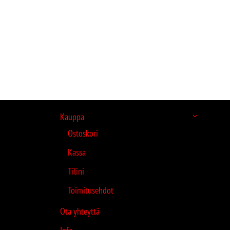
Kauppa
Ostoskori
Kassa
Tilini
Toimitusehdot
Ota yhteyttä