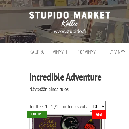
Stupi
Stupido M
vaihtoeht
Marke
erikoistun
verko
verkko- se
kivijalka
ja
Helsingiss
kivija
Kallion
KAUPPA
VINYYLIT
10" VINYYLIT
7" VINYYLI
sydämessä
Incredible Adventure
Näytetään ainoa tulos
Tuotteet
1 - 1
/
1
. Tuotteita sivulla
Ale!
UUTUUS!