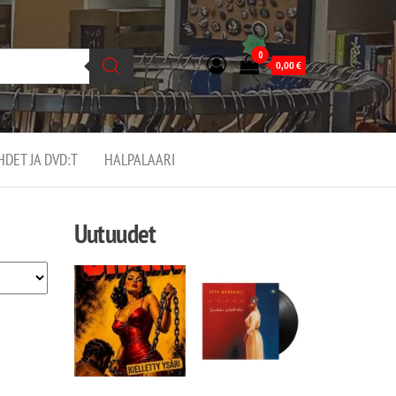
0
0,00
€
EHDET JA DVD:T
HALPALAARI
Uutuudet