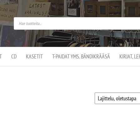
do
arket on
omusaan
t –
ut
ssa
kä
kauppa
ä
lassa
T
CD
KASETIT
T-PAIDAT YMS. BÄNDIKRÄÄSÄ
KIRJAT, L
.