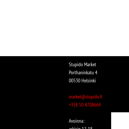
Stupido Market
Porthaninkatu 4
00530 Helsinki
market@stupido.fi
+358 50 4708664
Avoinna:
arkisin 12-18