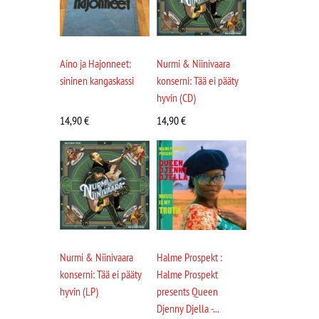
Aino ja Hajonneet:
Nurmi & Niinivaara
sininen kangaskassi
konserni: Tää ei pääty
hyvin (CD)
14,90
€
14,90
€
Nurmi & Niinivaara
Halme Prospekt :
konserni: Tää ei pääty
Halme Prospekt
hyvin (LP)
presents Queen
Djenny Djella -...