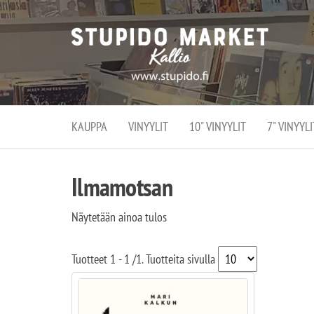
Stupi
Stupido M
vaihtoeht
Marke
erikoistun
verko
verkko- se
kivijalka
ja
Helsingiss
kivija
Kallion
KAUPPA
VINYYLIT
10" VINYYLIT
7" VINYYLI
sydämessä
Ilmamotsan
Näytetään ainoa tulos
Tuotteet
1 - 1
/
1
. Tuotteita sivulla