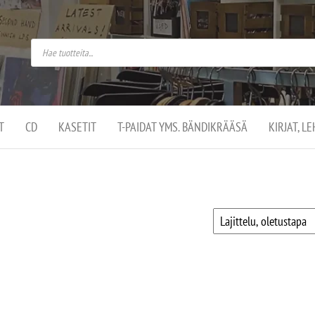
do
arket on
omusaan
t –
ut
ssa
kä
kauppa
ä
lassa
T
CD
KASETIT
T-PAIDAT YMS. BÄNDIKRÄÄSÄ
KIRJAT, L
.