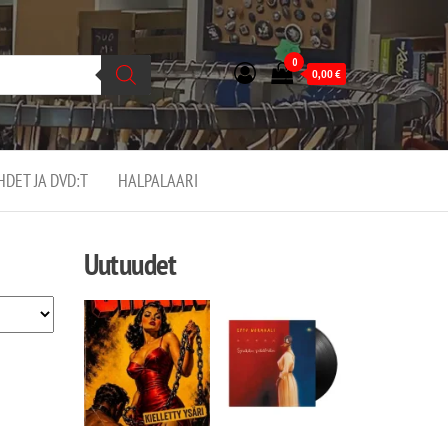
0
0,00
€
EHDET JA DVD:T
HALPALAARI
Uutuudet