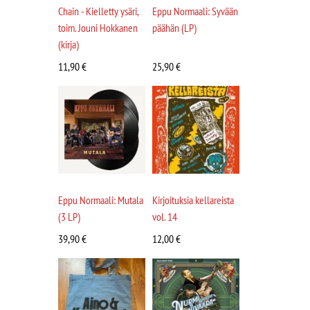
Chain - Kielletty ysäri,
Eppu Normaali: Syvään
toim. Jouni Hokkanen
päähän (LP)
(kirja)
11,90
€
25,90
€
Eppu Normaali: Mutala
Kirjoituksia kellareista
(3 LP)
vol. 14
39,90
€
12,00
€