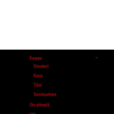
Kauppa
Ostoskori
Kassa
Tilini
Toimitusehdot
Ota yhteyttä