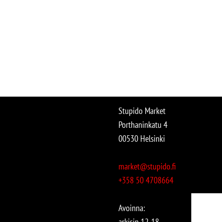
Stupido Market
Porthaninkatu 4
00530 Helsinki
market@stupido.fi
+358 50 4708664
Avoinna:
arkisin 12-18