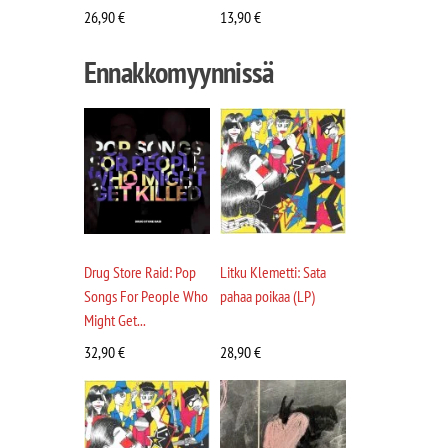
26,90
€
13,90
€
Ennakkomyynnissä
Drug Store Raid: Pop
Litku Klemetti: Sata
Songs For People Who
pahaa poikaa (LP)
Might Get...
32,90
€
28,90
€