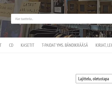
do
arket on
omusaan
t –
ut
ssa
kä
kauppa
ä
lassa
T
CD
KASETIT
T-PAIDAT YMS. BÄNDIKRÄÄSÄ
KIRJAT, L
.