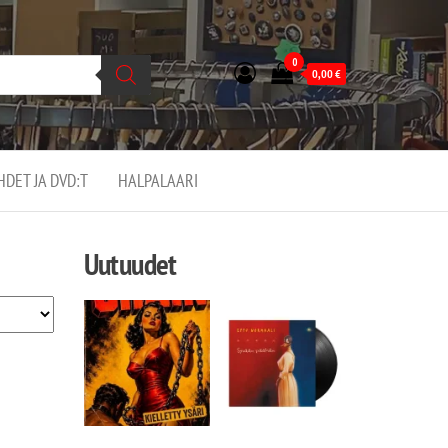
0
0,00
€
EHDET JA DVD:T
HALPALAARI
Uutuudet