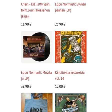
Chain - Kielletty ysäri,
Eppu Normaali: Syvään
toim. Jouni Hokkanen
päähän (LP)
(kirja)
11,90
€
25,90
€
Eppu Normaali: Mutala
Kirjoituksia kellareista
(3 LP)
vol. 14
39,90
€
12,00
€