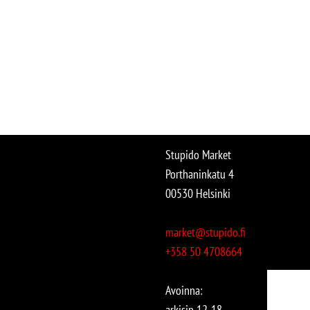
Stupido Market
Porthaninkatu 4
00530 Helsinki
market@stupido.fi
+358 50 4708664
Avoinna:
arkisin 12-18