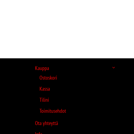
Kauppa
Ostoskori
Kassa
Tilini
Toimitusehdot
Ota yhteyttä