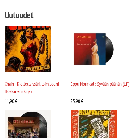
Uutuudet
Chain - Kielletty ysäri, toim. Jouni
Eppu Normaali: Syvään päähän (LP)
Hokkanen (kirja)
11,90
€
25,90
€