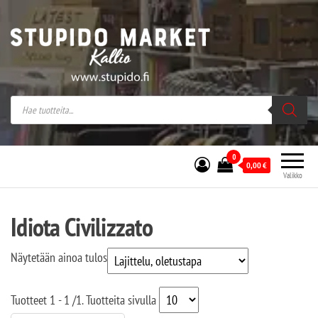
Stupido Market – verkossa ja kivijalassa
Stupido Market on vaihtoehtomusaan
erikoistunut verkko- sekä
kivijalkakauppa Helsingissä Kallion
sydämessä.
0
0,00
€
Valikko
Idiota Civilizzato
Näytetään ainoa tulos
Tuotteet
1 - 1
/
1
. Tuotteita sivulla