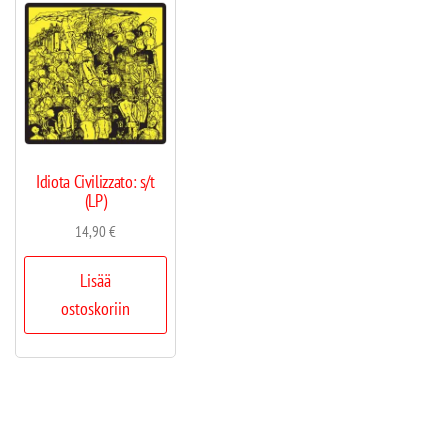
Idiota Civilizzato: s/t
(LP)
14,90
€
Lisää
ostoskoriin