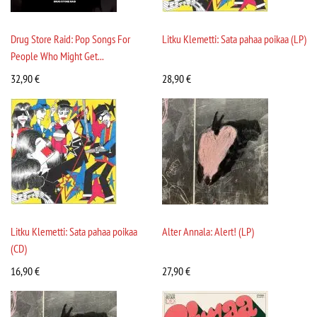
Drug Store Raid: Pop Songs For
Litku Klemetti: Sata pahaa poikaa (LP)
People Who Might Get...
32,90
€
28,90
€
Litku Klemetti: Sata pahaa poikaa
Alter Annala: Alert! (LP)
(CD)
16,90
€
27,90
€