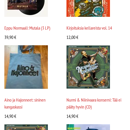
Eppu Normaali: Mutala (3 LP)
Kirjoituksia kellareista vol. 14
39,90
€
12,00
€
Aino ja Hajonneet: sininen
Nurmi & Niinivaara konserni: Tää ei
kangaskassi
pääty hyvin (CD)
14,90
€
14,90
€