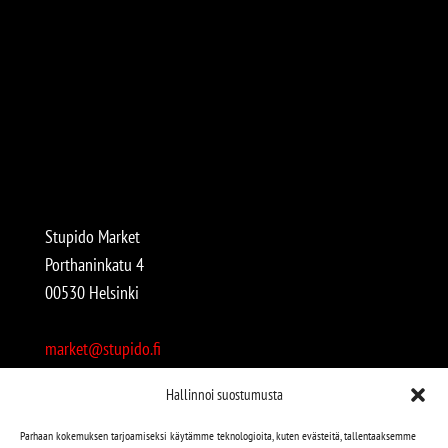
Stupido Market
Porthaninkatu 4
00530 Helsinki
market@stupido.fi
+358 50 4708664
Hallinnoi suostumusta
Avoinna:
Parhaan kokemuksen tarjoamiseksi käytämme teknologioita, kuten evästeitä, tallentaaksemme