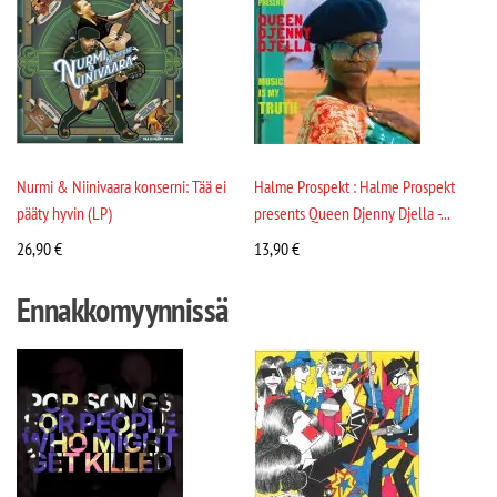
Nurmi & Niinivaara konserni: Tää ei
Halme Prospekt : Halme Prospekt
pääty hyvin (LP)
presents Queen Djenny Djella -...
26,90
€
13,90
€
Ennakkomyynnissä