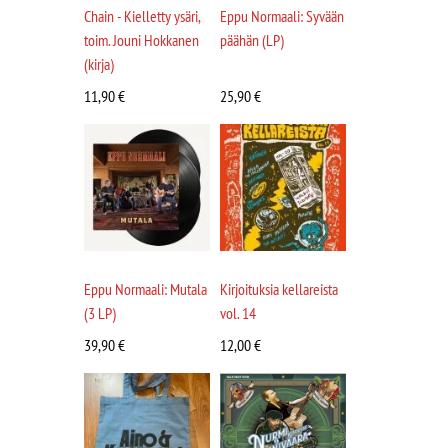
Chain - Kielletty ysäri,
Eppu Normaali: Syvään
toim. Jouni Hokkanen
päähän (LP)
(kirja)
11,90
€
25,90
€
Eppu Normaali: Mutala
Kirjoituksia kellareista
(3 LP)
vol. 14
39,90
€
12,00
€