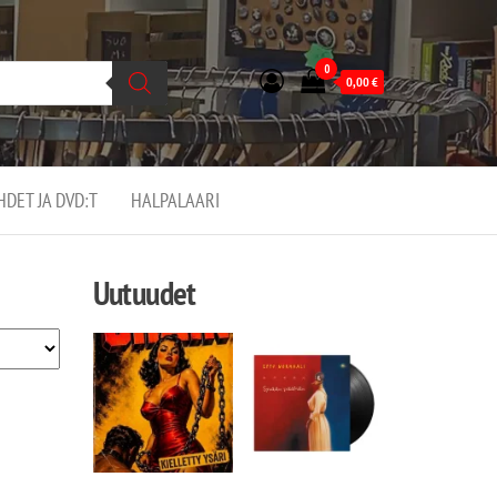
0
0,00
€
EHDET JA DVD:T
HALPALAARI
Uutuudet