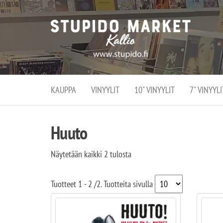
Stupi
Stupido M
vaihtoeht
Marke
erikoistun
verko
verkko- se
kivijalka
ja
Helsingiss
kivija
Kallion
KAUPPA
VINYYLIT
10" VINYYLIT
7" VINYYLI
sydämessä
Huuto
Näytetään kaikki 2 tulosta
Tuotteet
1 - 2
/
2
. Tuotteita sivulla