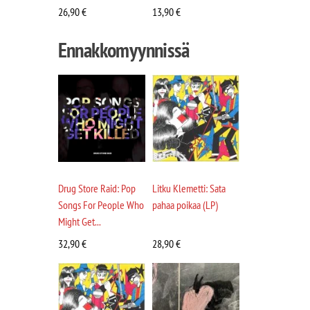
26,90
€
13,90
€
Ennakkomyynnissä
Drug Store Raid: Pop
Litku Klemetti: Sata
Songs For People Who
pahaa poikaa (LP)
Might Get...
32,90
€
28,90
€