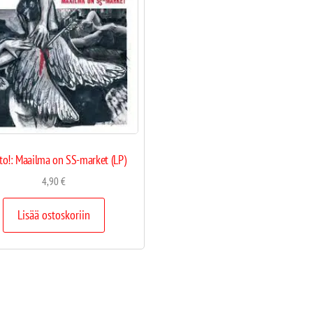
o!: Maailma on SS-market (LP)
4,90
€
Lisää ostoskoriin