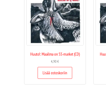
Huuto!: Maailma on SS-market (CD)
Huut
4,90
€
Lisää ostoskoriin