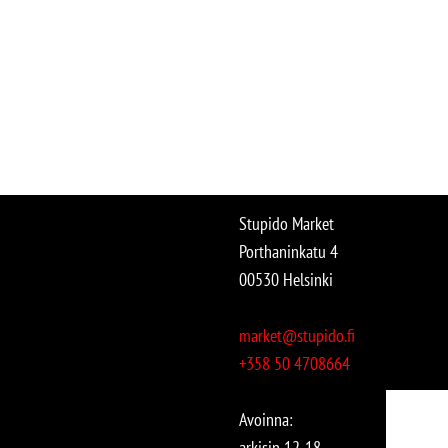
Stupido Market
Porthaninkatu 4
00530 Helsinki
market@stupido.fi
+358 50 4708664
Avoinna:
arkisin 12-18