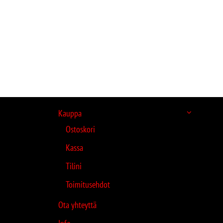
Kauppa
Ostoskori
Kassa
Tilini
Toimitusehdot
Ota yhteyttä