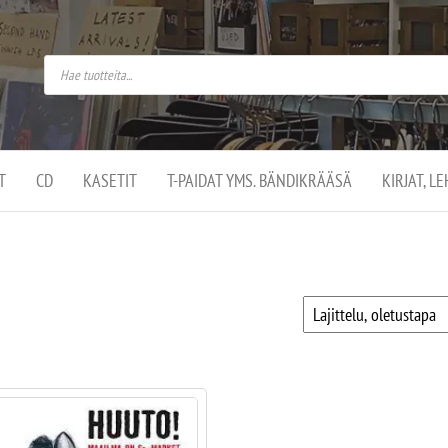
do
arket on
omusaan
t –
ut
ssa
kä
kauppa
ä
lassa
T
CD
KASETIT
T-PAIDAT YMS. BÄNDIKRÄÄSÄ
KIRJAT, L
.