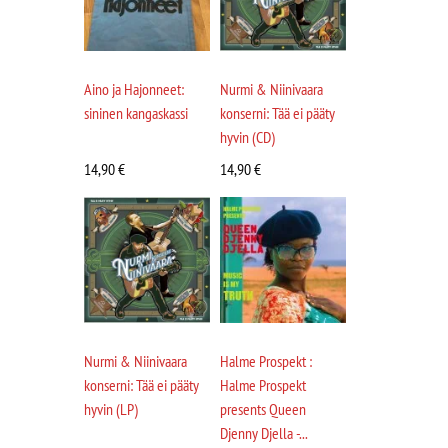
Aino ja Hajonneet:
Nurmi & Niinivaara
sininen kangaskassi
konserni: Tää ei pääty
hyvin (CD)
14,90
€
14,90
€
Nurmi & Niinivaara
Halme Prospekt :
konserni: Tää ei pääty
Halme Prospekt
hyvin (LP)
presents Queen
Djenny Djella -...