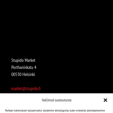
Stupido Market
Porthaninkatu 4
00530 Helsinki
market@stupido.fi
+358 50 4708664
Hallinnoi suostumusta
Avoinna:
Parhaan kokemuksen tarjoamiseksi käytämme teknologioita, kuten evästeitä, tallentaaksemme