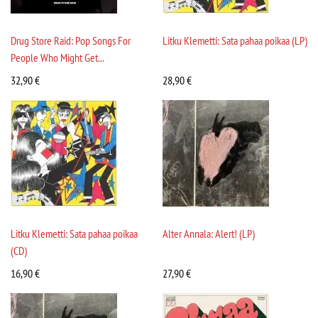
Drug Store Raid: Pop Songs For
Litku Klemetti: Sata pahaa poikaa (LP)
People Who Might Get...
32,90
€
28,90
€
Litku Klemetti: Sata pahaa poikaa
Alter Annala: Alert! (LP)
(CD)
16,90
€
27,90
€