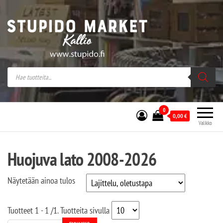
Stupido Market – verkossa ja kivijalassa
Stupido Market on vaihtoehtomusaan
erikoistunut verkko- sekä
kivijalkakauppa Helsingissä Kallion
sydämessä.
0
0,00
€
Valikko
Huojuva lato 2008-2026
Näytetään ainoa tulos
Tuotteet
1 - 1
/
1
. Tuotteita sivulla