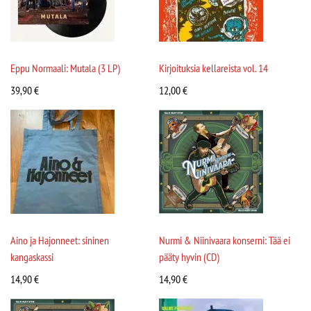
Eppu Normaali: Mutala (3 LP)
Kirjoituksia kellareista vol. 14
39,90
€
12,00
€
Aino ja Hajonneet: sininen
Nurmi & Niinivaara konserni: Tää ei
kangaskassi
pääty hyvin (CD)
14,90
€
14,90
€