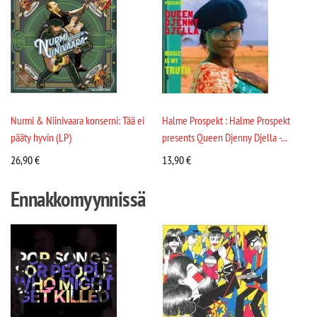
Nurmi & Niinivaara konserni: Tää ei
Halme Prospekt : Halme Prospekt
pääty hyvin (LP)
presents Queen Djenny Djella -...
26,90
€
13,90
€
Ennakkomyynnissä