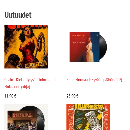
Uutuudet
Chain - Kielletty ysäri, toim. Jouni
Eppu Normaali: Syvään päähän (LP)
Hokkanen (kirja)
11,90
€
25,90
€