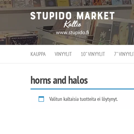
Stupi
Stupido M
vaihtoeht
Marke
erikoistun
verko
verkko- se
kivijalka
ja
Helsingiss
kivija
Kallion
KAUPPA
VINYYLIT
10" VINYYLIT
7" VINYYLI
sydämessä
horns and halos
Valitun kaltaisia tuotteita ei löytynyt.