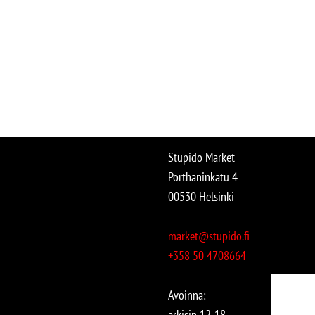
Stupido Market
Porthaninkatu 4
00530 Helsinki
market@stupido.fi
+358 50 4708664
Avoinna:
arkisin 12-18