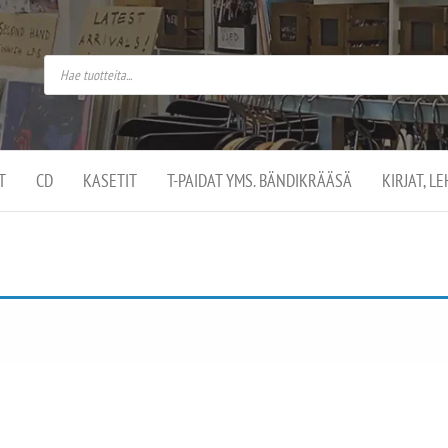
do
arket on
omusaan
t –
ut
ssa
kä
kauppa
ä
lassa
T
CD
KASETIT
T-PAIDAT YMS. BÄNDIKRÄÄSÄ
KIRJAT, L
.