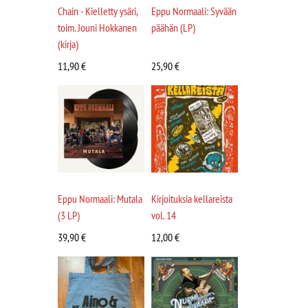
Chain - Kielletty ysäri,
Eppu Normaali: Syvään
toim. Jouni Hokkanen
päähän (LP)
(kirja)
11,90
€
25,90
€
Eppu Normaali: Mutala
Kirjoituksia kellareista
(3 LP)
vol. 14
39,90
€
12,00
€