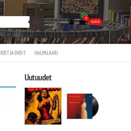
0
0,00
€
EHDET JA DVD:T
HALPALAARI
Uutuudet