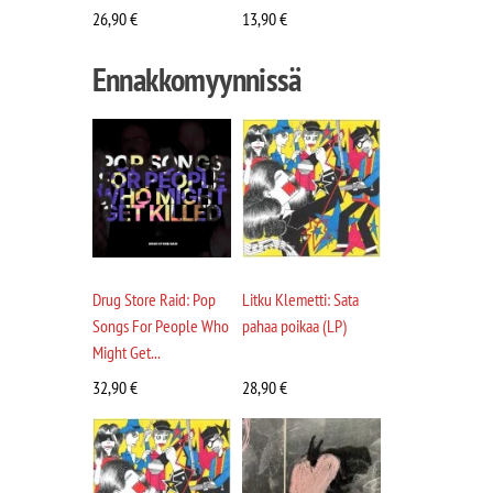
26,90
€
13,90
€
Ennakkomyynnissä
Drug Store Raid: Pop
Litku Klemetti: Sata
Songs For People Who
pahaa poikaa (LP)
Might Get...
32,90
€
28,90
€