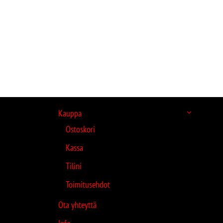
Kauppa
Ostoskori
Kassa
Tilini
Toimitusehdot
Ota yhteyttä