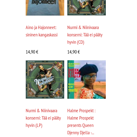
Aino ja Hajonneet:
Nurmi & Niinivaara
sininen kangaskassi
konserni: Tää ei pääty
hyvin (CD)
14,90
€
14,90
€
Nurmi & Niinivaara
Halme Prospekt :
konserni: Tää ei pääty
Halme Prospekt
hyvin (LP)
presents Queen
Djenny Djella -...