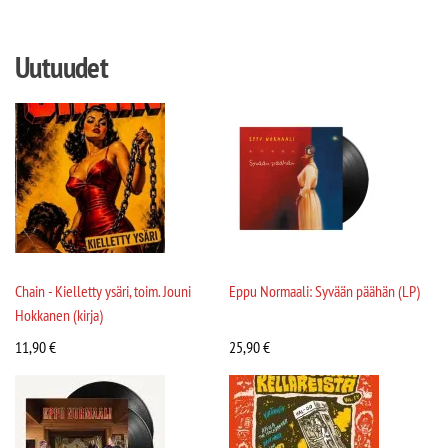
Uutuudet
Chain - Kielletty ysäri, toim. Jouni
Eppu Normaali: Syvään päähän (LP)
Hokkanen (kirja)
11,90
€
25,90
€