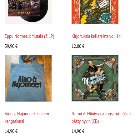
Eppu Normaali: Mutala (3 LP)
Kirjoituksia kellareista vol. 14
39,90
€
12,00
€
Aino ja Hajonneet: sininen
Nurmi & Niinivaara konserni: Tää ei
kangaskassi
pääty hyvin (CD)
14,90
€
14,90
€