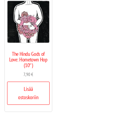
The Hindu Gods of
Love: Hometown Hop
(10″)
7,90
€
Lisää
ostoskoriin