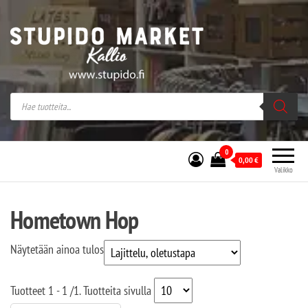
Stupido Market – verkossa ja kivijalassa
Stupido Market on vaihtoehtomusaan
erikoistunut verkko- sekä
kivijalkakauppa Helsingissä Kallion
sydämessä.
0
0,00
€
Valikko
Hometown Hop
Näytetään ainoa tulos
Tuotteet
1 - 1
/
1
. Tuotteita sivulla