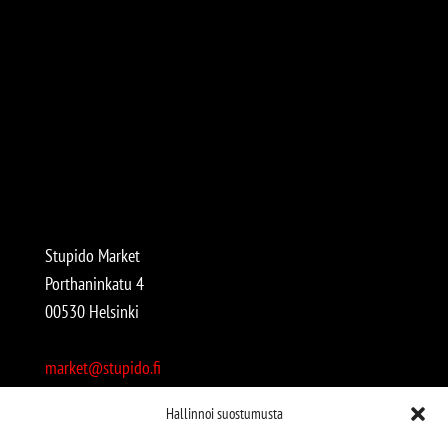
Stupido Market
Porthaninkatu 4
00530 Helsinki
market@stupido.fi
+358 50 4708664
Hallinnoi suostumusta