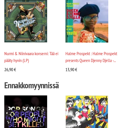
Nurmi & Niinivaara konserni: Tää ei
Halme Prospekt : Halme Prospekt
pääty hyvin (LP)
presents Queen Djenny Djella -...
26,90
€
13,90
€
Ennakkomyynnissä