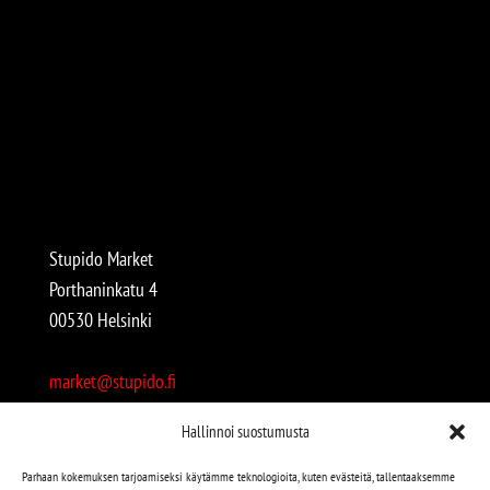
Stupido Market
Porthaninkatu 4
00530 Helsinki
market@stupido.fi
+358 50 4708664
Hallinnoi suostumusta
Avoinna:
Parhaan kokemuksen tarjoamiseksi käytämme teknologioita, kuten evästeitä, tallentaaksemme