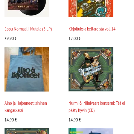
Eppu Normaali: Mutala (3 LP)
Kirjoituksia kellareista vol. 14
39,90
€
12,00
€
Aino ja Hajonneet: sininen
Nurmi & Niinivaara konserni: Tää ei
kangaskassi
pääty hyvin (CD)
14,90
€
14,90
€