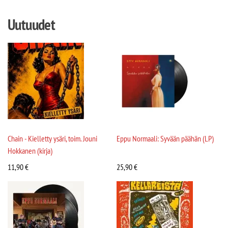
Uutuudet
Chain - Kielletty ysäri, toim. Jouni
Eppu Normaali: Syvään päähän (LP)
Hokkanen (kirja)
11,90
€
25,90
€