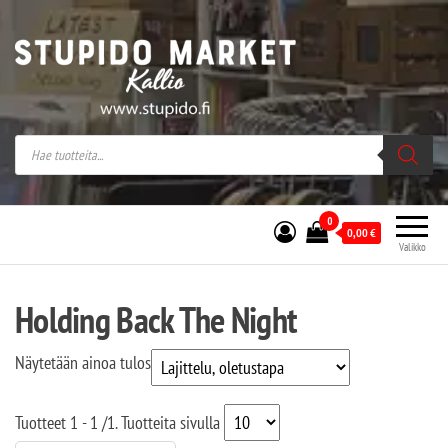
Stupido Market – verkossa ja kivijalassa
Stupido Market on vaihtoehtomusaan
erikoistunut verkko- sekä
kivijalkakauppa Helsingissä Kallion
sydämessä.
0
0,00
€
Valikko
Holding Back The Night
Näytetään ainoa tulos
Tuotteet
1 - 1
/
1
. Tuotteita sivulla