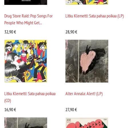
Drug Store Raid: Pop Songs For
Litku Klemetti: Sata pahaa poikaa (LP)
People Who Might Get...
32,90
€
28,90
€
Litku Klemetti: Sata pahaa poikaa
Alter Annala: Alert! (LP)
(CD)
16,90
€
27,90
€