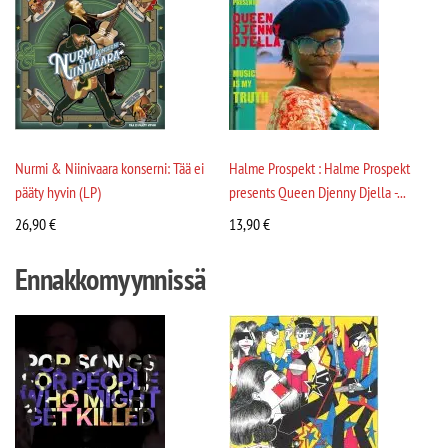
Nurmi & Niinivaara konserni: Tää ei
Halme Prospekt : Halme Prospekt
pääty hyvin (LP)
presents Queen Djenny Djella -...
26,90
€
13,90
€
Ennakkomyynnissä