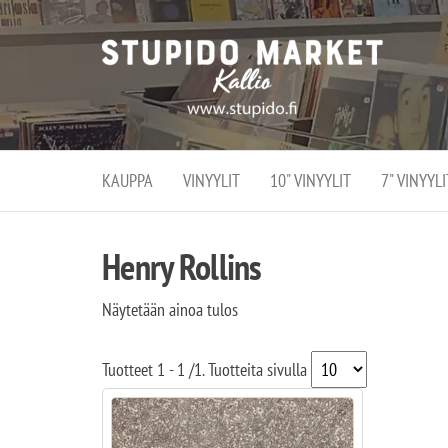
Stupi
Stupido M
vaihtoeht
Marke
erikoistun
verko
verkko- se
kivijalka
ja
Helsingiss
kivija
Kallion
KAUPPA
VINYYLIT
10" VINYYLIT
7" VINYYLI
sydämessä
Henry Rollins
Näytetään ainoa tulos
Tuotteet
1 - 1
/
1
. Tuotteita sivulla