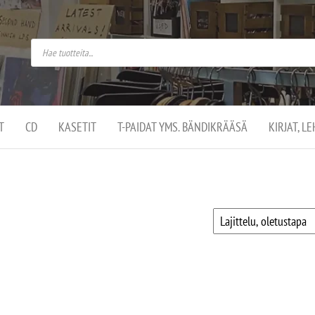
do
arket on
omusaan
t –
ut
ssa
kä
kauppa
ä
lassa
T
CD
KASETIT
T-PAIDAT YMS. BÄNDIKRÄÄSÄ
KIRJAT, L
.