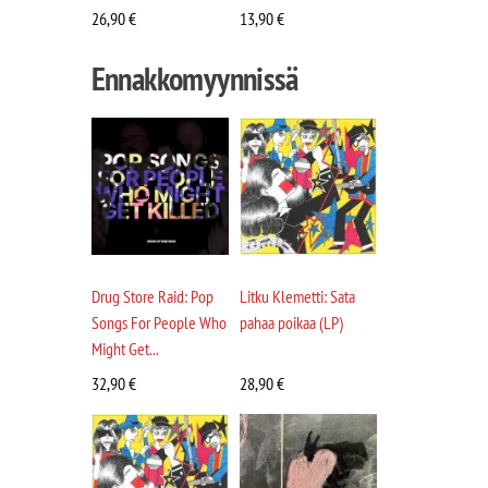
26,90
€
13,90
€
Ennakkomyynnissä
Drug Store Raid: Pop
Litku Klemetti: Sata
Songs For People Who
pahaa poikaa (LP)
Might Get...
32,90
€
28,90
€