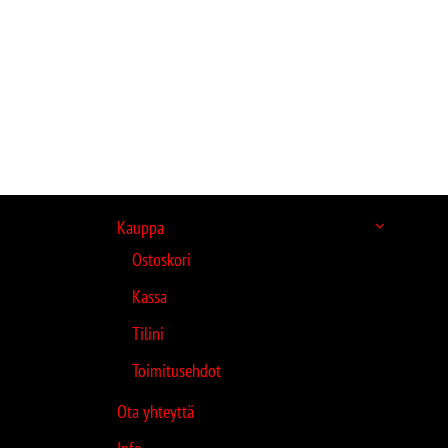
Kauppa
Ostoskori
Kassa
Tilini
Toimitusehdot
Ota yhteyttä