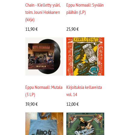
Chain - Kielletty ysäri,
Eppu Normaali: Syvään
toim. Jouni Hokkanen
päähän (LP)
(kirja)
11,90
€
25,90
€
Eppu Normaali: Mutala
Kirjoituksia kellareista
(3 LP)
vol. 14
39,90
€
12,00
€