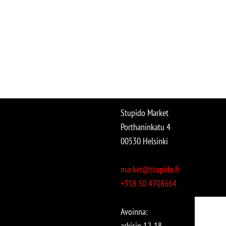
Stupido Market
Porthaninkatu 4
00530 Helsinki
market@stupido.fi
+358 50 4708664
Avoinna:
arkisin 12-18