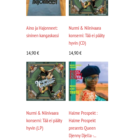
Aino ja Hajonneet:
Nurmi & Niinivaara
sininen kangaskassi
konserni: Tää ei pääty
hyvin (CD)
14,90
€
14,90
€
Nurmi & Niinivaara
Halme Prospekt :
konserni: Tää ei pääty
Halme Prospekt
hyvin (LP)
presents Queen
Djenny Djella -...