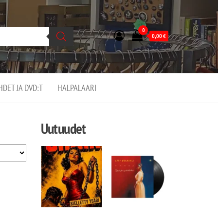
0
0,00
€
EHDET JA DVD:T
HALPALAARI
Uutuudet