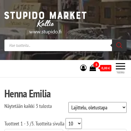
Stupido Market – verkossa ja kivijalassa
Stupido Market on vaihtoehtomusaan
erikoistunut verkko- sekä
kivijalkakauppa Helsingissä Kallion
sydämessä.
0
0,00
€
Valikko
Henna Emilia
Näytetään kaikki 3 tulosta
Tuotteet
1 - 3
/
3
. Tuotteita sivulla