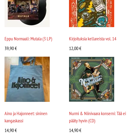
Eppu Normaali: Mutala (3 LP)
Kirjoituksia kellareista vol. 14
39,90
€
12,00
€
Aino ja Hajonneet: sininen
Nurmi & Niinivaara konserni: Tää ei
kangaskassi
pääty hyvin (CD)
14,90
€
14,90
€