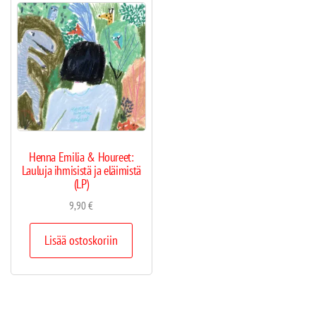
Henna Emilia & Houreet:
Lauluja ihmisistä ja eläimistä
(LP)
9,90
€
Lisää ostoskoriin