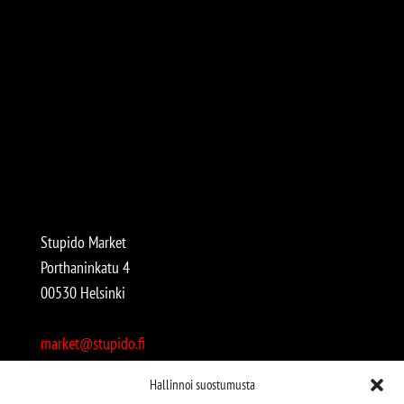
Stupido Market
Porthaninkatu 4
00530 Helsinki
market@stupido.fi
+358 50 4708664
Hallinnoi suostumusta