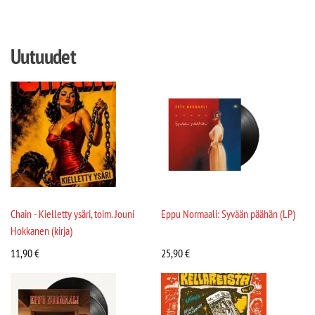
Uutuudet
Chain - Kielletty ysäri, toim. Jouni
Eppu Normaali: Syvään päähän (LP)
Hokkanen (kirja)
11,90
€
25,90
€