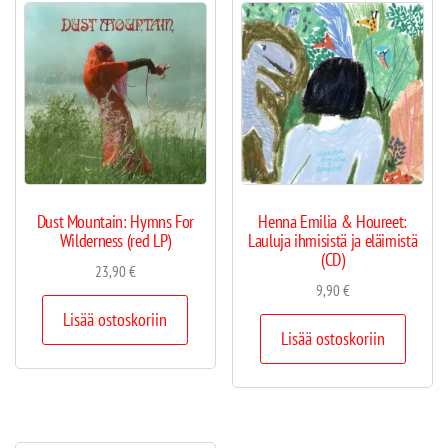
Dust Mountain: Hymns For
Henna Emilia & Houreet:
Wilderness (red LP)
Lauluja ihmisistä ja eläimistä
(CD)
23,90
€
9,90
€
Lisää ostoskoriin
Lisää ostoskoriin