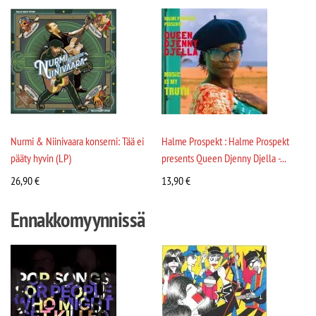
Nurmi & Niinivaara konserni: Tää ei
Halme Prospekt : Halme Prospekt
pääty hyvin (LP)
presents Queen Djenny Djella -...
26,90
€
13,90
€
Ennakkomyynnissä