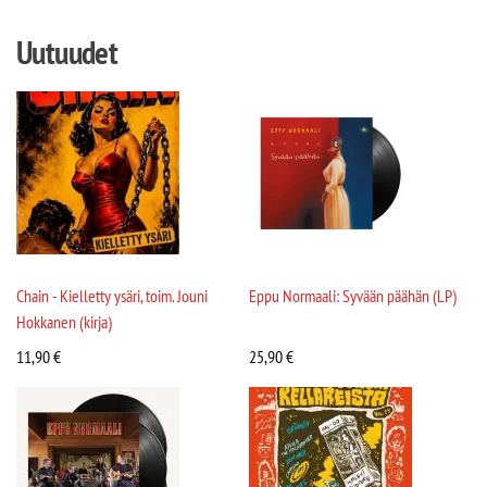
Uutuudet
Chain - Kielletty ysäri, toim. Jouni
Eppu Normaali: Syvään päähän (LP)
Hokkanen (kirja)
11,90
€
25,90
€