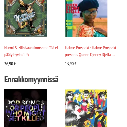
Nurmi & Niinivaara konserni: Tää ei
Halme Prospekt : Halme Prospekt
pääty hyvin (LP)
presents Queen Djenny Djella -...
26,90
€
13,90
€
Ennakkomyynnissä