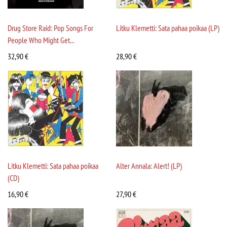
Drug Store Raid: Pop Songs For
Litku Klemetti: Sata pahaa poikaa (LP)
People Who Might Get...
32,90
€
28,90
€
Litku Klemetti: Sata pahaa poikaa
Alter Annala: Alert! (LP)
(CD)
16,90
€
27,90
€