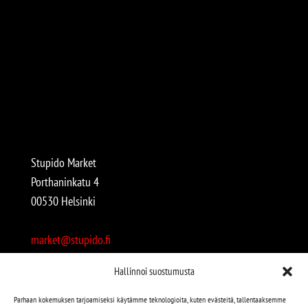
Stupido Market
Porthaninkatu 4
00530 Helsinki
market@stupido.fi
+358 50 4708664
Hallinnoi suostumusta
Avoinna:
Parhaan kokemuksen tarjoamiseksi käytämme teknologioita, kuten evästeitä, tallentaaksemme