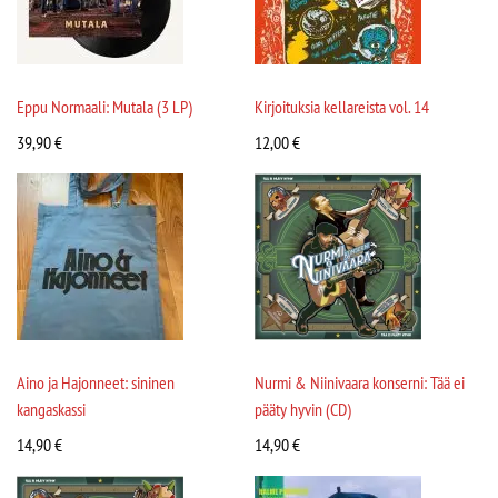
Eppu Normaali: Mutala (3 LP)
Kirjoituksia kellareista vol. 14
39,90
€
12,00
€
Aino ja Hajonneet: sininen
Nurmi & Niinivaara konserni: Tää ei
kangaskassi
pääty hyvin (CD)
14,90
€
14,90
€