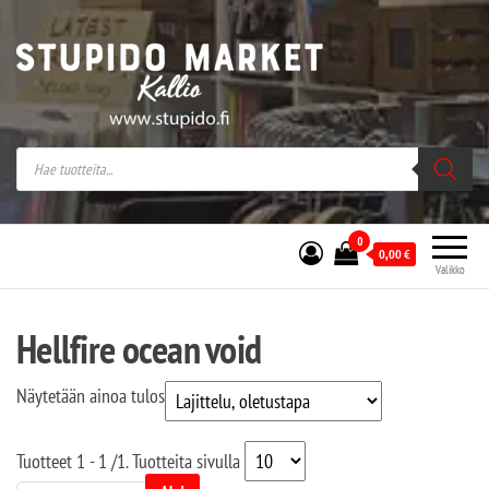
Stupido Market – verkossa ja kivijalassa
Stupido Market on vaihtoehtomusaan
erikoistunut verkko- sekä
kivijalkakauppa Helsingissä Kallion
sydämessä.
0
0,00
€
Valikko
Hellfire ocean void
Näytetään ainoa tulos
Tuotteet
1 - 1
/
1
. Tuotteita sivulla