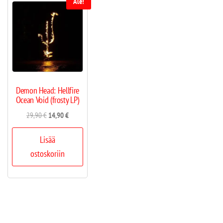
Ale!
Demon Head: Hellfire
Ocean Void (frosty LP)
29,90
€
14,90
€
Lisää
ostoskoriin