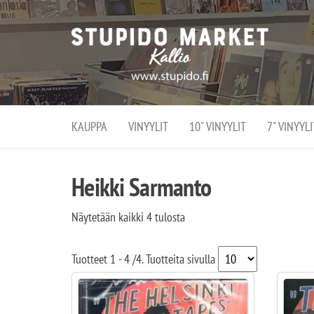
Stupi
Stupido M
vaihtoeht
Marke
erikoistun
verko
verkko- se
kivijalka
ja
Helsingiss
kivija
Kallion
KAUPPA
VINYYLIT
10" VINYYLIT
7" VINYYLI
sydämessä
Heikki Sarmanto
Näytetään kaikki 4 tulosta
Tuotteet
1 - 4
/
4
. Tuotteita sivulla