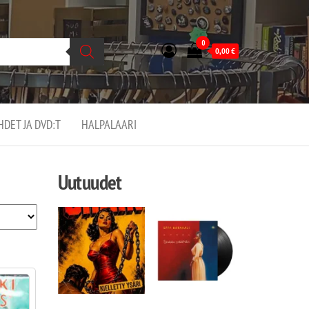
0
0,00
€
EHDET JA DVD:T
HALPALAARI
Uutuudet