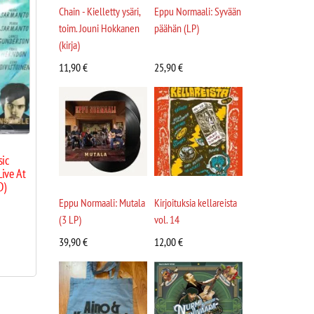
Chain - Kielletty ysäri,
Eppu Normaali: Syvään
toim. Jouni Hokkanen
päähän (LP)
(kirja)
11,90
€
25,90
€
sic
Live At
D)
Eppu Normaali: Mutala
Kirjoituksia kellareista
(3 LP)
vol. 14
39,90
€
12,00
€