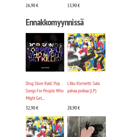
26,90
€
13,90
€
Ennakkomyynnissä
Drug Store Raid: Pop
Litku Klemetti: Sata
Songs For People Who
pahaa poikaa (LP)
Might Get...
32,90
€
28,90
€