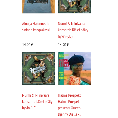
Aino ja Hajonneet:
Nurmi & Niinivaara
sininen kangaskassi
konserni: Tää ei pääty
hyvin (CD)
14,90
€
14,90
€
Nurmi & Niinivaara
Halme Prospekt :
konserni: Tää ei pääty
Halme Prospekt
hyvin (LP)
presents Queen
Djenny Djella -...