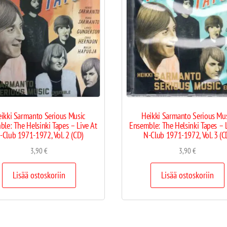
ikki Sarmanto Serious Music
Heikki Sarmanto Serious Mu
le: The Helsinki Tapes – Live At
Ensemble: The Helsinki Tapes – 
-Club 1971-1972, Vol. 2 (CD)
N-Club 1971-1972, Vol. 3 (C
3,90
€
3,90
€
Lisää ostoskoriin
Lisää ostoskoriin