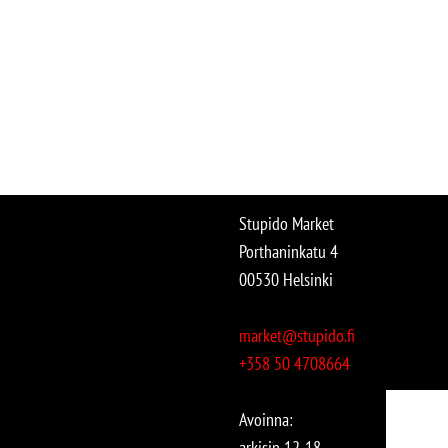
Stupido Market
Porthaninkatu 4
00530 Helsinki
market@stupido.fi
+358 50 4708664
Avoinna:
arkisin 12-18