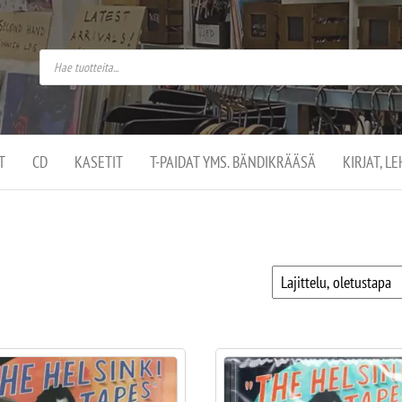
do
arket on
omusaan
t –
ut
ssa
kä
kauppa
ä
lassa
T
CD
KASETIT
T-PAIDAT YMS. BÄNDIKRÄÄSÄ
KIRJAT, L
.