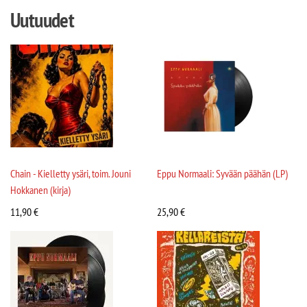
Uutuudet
Chain - Kielletty ysäri, toim. Jouni
Eppu Normaali: Syvään päähän (LP)
Hokkanen (kirja)
11,90
€
25,90
€