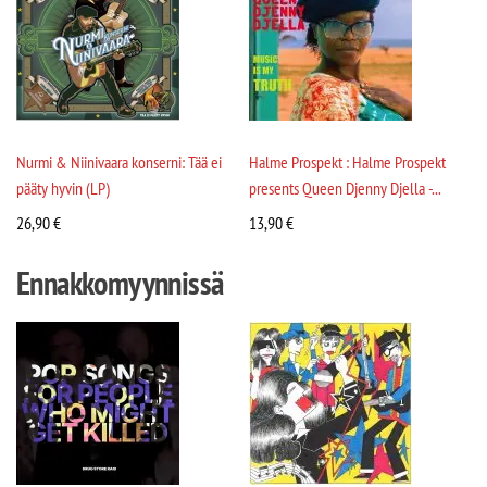
Nurmi & Niinivaara konserni: Tää ei
Halme Prospekt : Halme Prospekt
pääty hyvin (LP)
presents Queen Djenny Djella -...
26,90
€
13,90
€
Ennakkomyynnissä