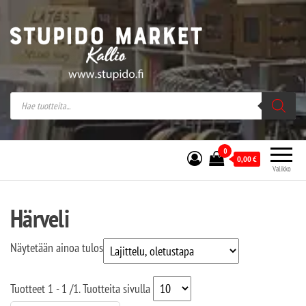
Stupido Market – verkossa ja kivijalassa
Stupido Market on vaihtoehtomusaan
erikoistunut verkko- sekä
kivijalkakauppa Helsingissä Kallion
sydämessä.
0
0,00
€
Valikko
Härveli
Näytetään ainoa tulos
Tuotteet
1 - 1
/
1
. Tuotteita sivulla