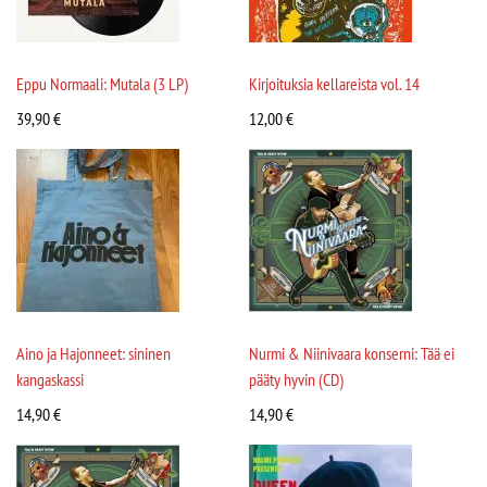
Eppu Normaali: Mutala (3 LP)
Kirjoituksia kellareista vol. 14
39,90
€
12,00
€
Aino ja Hajonneet: sininen
Nurmi & Niinivaara konserni: Tää ei
kangaskassi
pääty hyvin (CD)
14,90
€
14,90
€