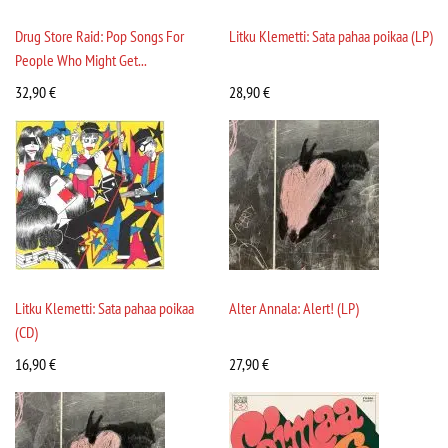
Drug Store Raid: Pop Songs For
Litku Klemetti: Sata pahaa poikaa (LP)
People Who Might Get...
32,90
€
28,90
€
Litku Klemetti: Sata pahaa poikaa
Alter Annala: Alert! (LP)
(CD)
16,90
€
27,90
€