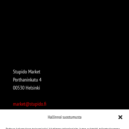
Stupido Market
Porthaninkatu 4
00530 Helsinki
market@stupido.fi
+358 50 4708664
Hallinnoi suostumusta
Avoinna:
Parhaan kokemuksen tarjoamiseksi käytämme teknologioita, kuten evästeitä, tallentaaksemme