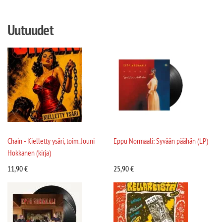
Uutuudet
Chain - Kielletty ysäri, toim. Jouni
Eppu Normaali: Syvään päähän (LP)
Hokkanen (kirja)
11,90
€
25,90
€