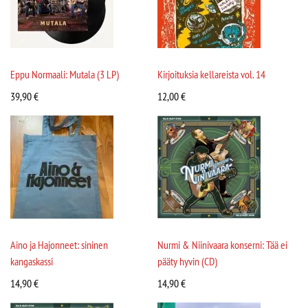
Eppu Normaali: Mutala (3 LP)
Kirjoituksia kellareista vol. 14
39,90
€
12,00
€
Aino ja Hajonneet: sininen
Nurmi & Niinivaara konserni: Tää ei
kangaskassi
pääty hyvin (CD)
14,90
€
14,90
€