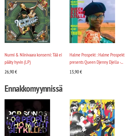
Nurmi & Niinivaara konserni: Tää ei
Halme Prospekt : Halme Prospekt
pääty hyvin (LP)
presents Queen Djenny Djella -...
26,90
€
13,90
€
Ennakkomyynnissä