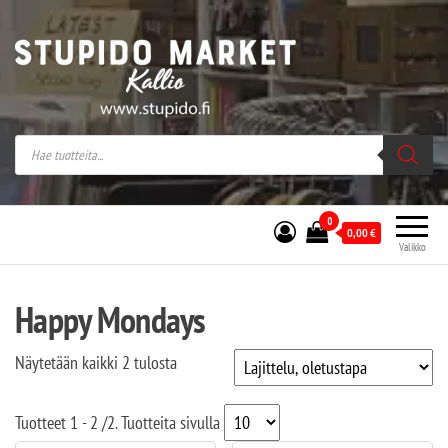
Stupido Market – verkossa ja kivijalassa
Stupido Market on vaihtoehtomusaan
erikoistunut verkko- sekä
kivijalkakauppa Helsingissä Kallion
sydämessä.
0
0,00
€
Valikko
Happy Mondays
Näytetään kaikki 2 tulosta
Tuotteet
1 - 2
/
2
. Tuotteita sivulla