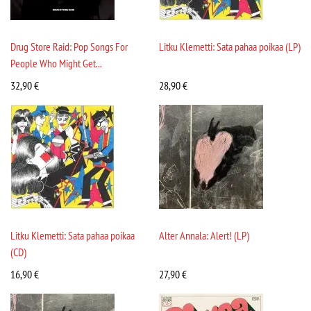
Drug Store Raid: Pop Songs For
Litku Klemetti: Sata pahaa poikaa (LP)
People Who Might Get...
32,90
€
28,90
€
Litku Klemetti: Sata pahaa poikaa
Alter Annala: Alert! (LP)
(CD)
16,90
€
27,90
€