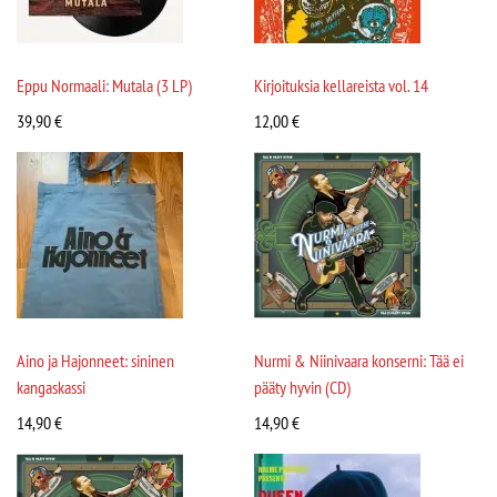
Eppu Normaali: Mutala (3 LP)
Kirjoituksia kellareista vol. 14
39,90
€
12,00
€
Aino ja Hajonneet: sininen
Nurmi & Niinivaara konserni: Tää ei
kangaskassi
pääty hyvin (CD)
14,90
€
14,90
€