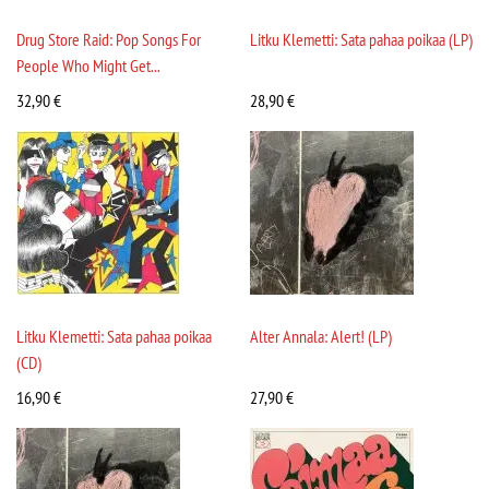
Drug Store Raid: Pop Songs For
Litku Klemetti: Sata pahaa poikaa (LP)
People Who Might Get...
32,90
€
28,90
€
Litku Klemetti: Sata pahaa poikaa
Alter Annala: Alert! (LP)
(CD)
16,90
€
27,90
€