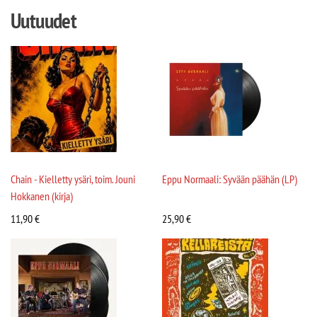
Uutuudet
Chain - Kielletty ysäri, toim. Jouni
Eppu Normaali: Syvään päähän (LP)
Hokkanen (kirja)
11,90
€
25,90
€