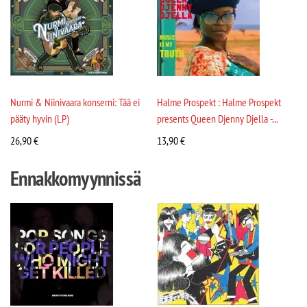
Nurmi & Niinivaara konserni: Tää ei
Halme Prospekt : Halme Prospekt
pääty hyvin (LP)
presents Queen Djenny Djella -...
26,90
€
13,90
€
Ennakkomyynnissä