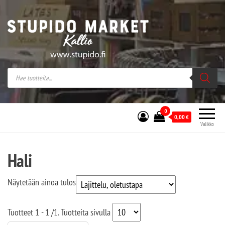
Stupido Market – verkossa ja kivijalassa
Stupido Market on vaihtoehtomusaan
erikoistunut verkko- sekä
kivijalkakauppa Helsingissä Kallion
sydämessä.
0
0,00
€
Valikko
Hali
Näytetään ainoa tulos
Tuotteet
1 - 1
/
1
. Tuotteita sivulla