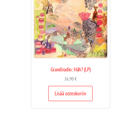
Grandiradio: Häh? (LP)
26,90
€
Lisää ostoskoriin