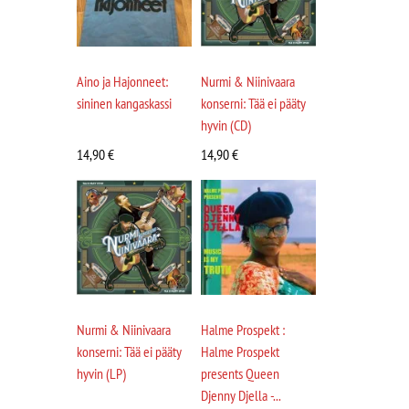
Aino ja Hajonneet:
Nurmi & Niinivaara
sininen kangaskassi
konserni: Tää ei pääty
hyvin (CD)
14,90
€
14,90
€
Nurmi & Niinivaara
Halme Prospekt :
konserni: Tää ei pääty
Halme Prospekt
hyvin (LP)
presents Queen
Djenny Djella -...