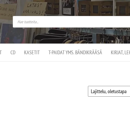
do
arket on
omusaan
t –
ut
ssa
kä
kauppa
ä
lassa
T
CD
KASETIT
T-PAIDAT YMS. BÄNDIKRÄÄSÄ
KIRJAT, L
.