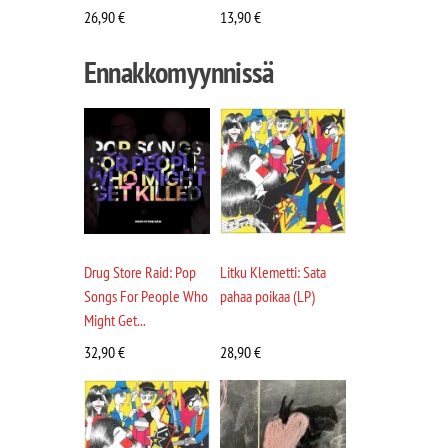
26,90
€
13,90
€
Ennakkomyynnissä
Drug Store Raid: Pop
Litku Klemetti: Sata
Songs For People Who
pahaa poikaa (LP)
Might Get...
32,90
€
28,90
€