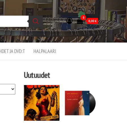
0
0,00
€
EHDET JA DVD:T
HALPALAARI
Uutuudet