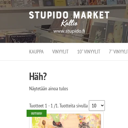
Stupi
Stupido M
vaihtoeht
Marke
erikoistun
verko
verkko- se
kivijalka
ja
Helsingiss
kivija
Kallion
KAUPPA
VINYYLIT
10" VINYYLIT
7" VINYYLI
sydämessä
Häh?
Näytetään ainoa tulos
Tuotteet
1 - 1
/
1
. Tuotteita sivulla
UUTUUS!