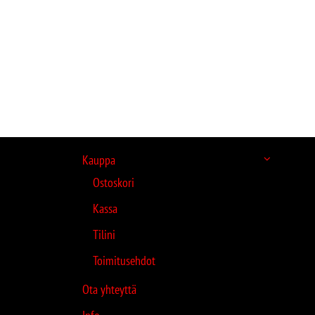
Kauppa
Ostoskori
Kassa
Tilini
Toimitusehdot
Ota yhteyttä