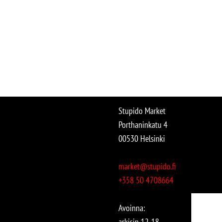
Stupido Market
Porthaninkatu 4
00530 Helsinki
market@stupido.fi
+358 50 4708664
Avoinna:
arkisin 12-18