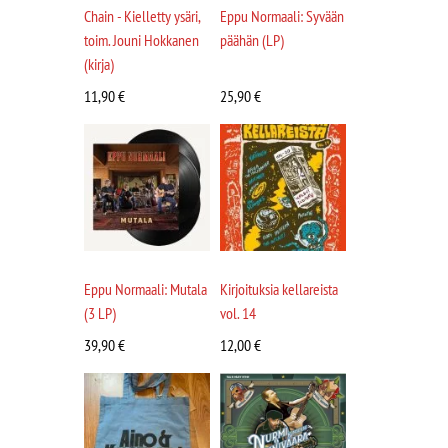
Chain - Kielletty ysäri,
Eppu Normaali: Syvään
toim. Jouni Hokkanen
päähän (LP)
(kirja)
11,90
€
25,90
€
Eppu Normaali: Mutala
Kirjoituksia kellareista
(3 LP)
vol. 14
39,90
€
12,00
€