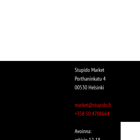
Stupido Market
Porthaninkatu 4
00530 Helsinki
market@stupido.fi
+358 50 4708664
Avoinna:
arkisin 12-18