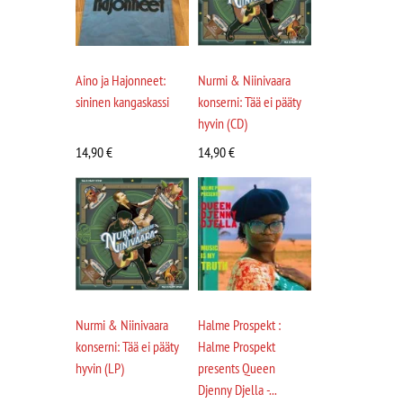
Aino ja Hajonneet:
Nurmi & Niinivaara
sininen kangaskassi
konserni: Tää ei pääty
hyvin (CD)
14,90
€
14,90
€
Nurmi & Niinivaara
Halme Prospekt :
konserni: Tää ei pääty
Halme Prospekt
hyvin (LP)
presents Queen
Djenny Djella -...