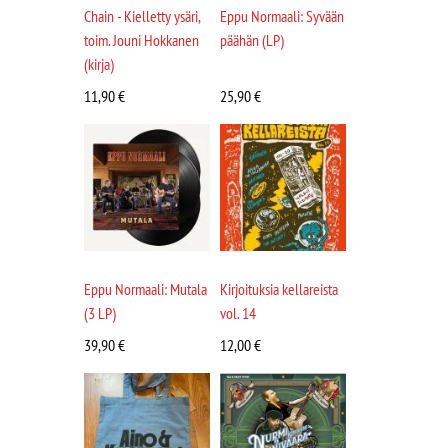
Chain - Kielletty ysäri,
Eppu Normaali: Syvään
toim. Jouni Hokkanen
päähän (LP)
(kirja)
11,90
€
25,90
€
Eppu Normaali: Mutala
Kirjoituksia kellareista
(3 LP)
vol. 14
39,90
€
12,00
€