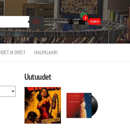
0
0,00
€
EHDET JA DVD:T
HALPALAARI
Uutuudet