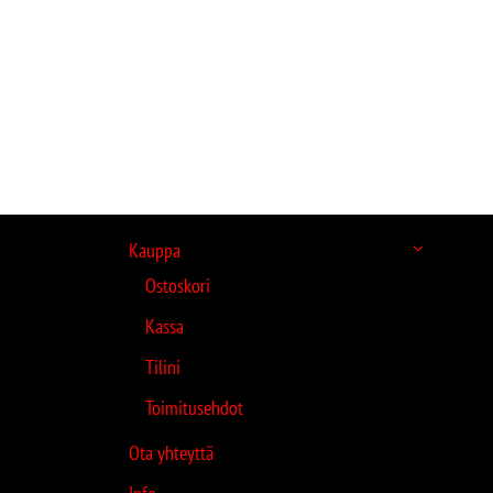
Kauppa
Ostoskori
Kassa
Tilini
Toimitusehdot
Ota yhteyttä