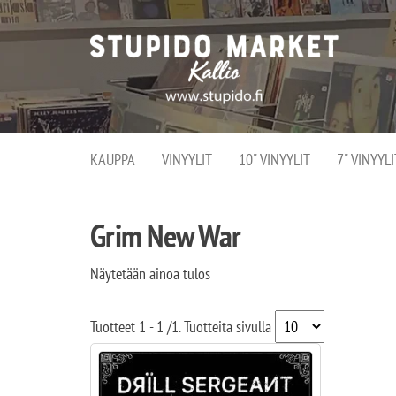
Stupi
Stupido M
vaihtoeht
Marke
erikoistun
verko
verkko- se
kivijalka
ja
Helsingiss
kivija
Kallion
KAUPPA
VINYYLIT
10" VINYYLIT
7" VINYYLI
sydämessä
Grim New War
Näytetään ainoa tulos
Tuotteet
1 - 1
/
1
. Tuotteita sivulla