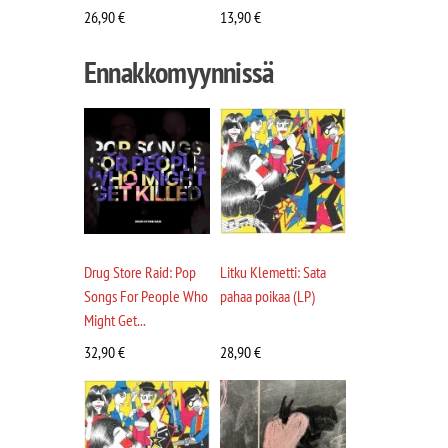
26,90
€
13,90
€
Ennakkomyynnissä
Drug Store Raid: Pop
Litku Klemetti: Sata
Songs For People Who
pahaa poikaa (LP)
Might Get...
32,90
€
28,90
€