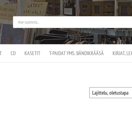
do
arket on
omusaan
t –
ut
ssa
kä
kauppa
ä
lassa
T
CD
KASETIT
T-PAIDAT YMS. BÄNDIKRÄÄSÄ
KIRJAT, L
.