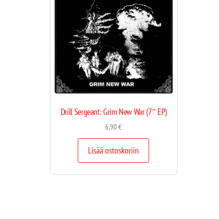
Drill Sergeant: Grim New War (7″ EP)
6,90
€
Lisää ostoskoriin