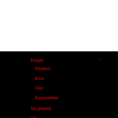
Kauppa
Ostoskori
Kassa
Tilini
Toimitusehdot
Ota yhteyttä