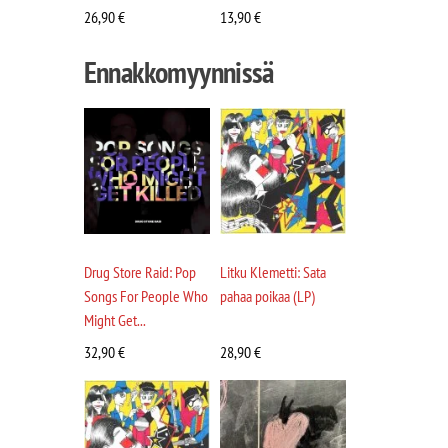
26,90
€
13,90
€
Ennakkomyynnissä
Drug Store Raid: Pop
Litku Klemetti: Sata
Songs For People Who
pahaa poikaa (LP)
Might Get...
32,90
€
28,90
€