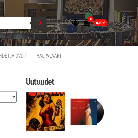
0
0,00
€
EHDET JA DVD:T
HALPALAARI
Uutuudet