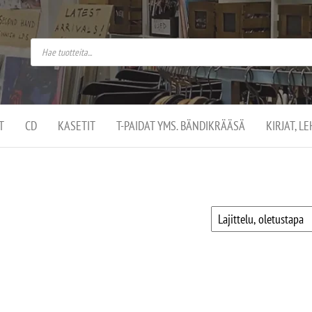
do
arket on
omusaan
t –
ut
ssa
kä
kauppa
ä
lassa
T
CD
KASETIT
T-PAIDAT YMS. BÄNDIKRÄÄSÄ
KIRJAT, L
.