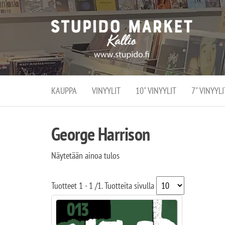
Stupi
Stupido M
vaihtoeht
Marke
erikoistun
verko
verkko- se
kivijalka
ja
Helsingiss
kivija
Kallion
KAUPPA
VINYYLIT
10" VINYYLIT
7" VINYYLI
sydämessä
George Harrison
Näytetään ainoa tulos
Tuotteet
1 - 1
/
1
. Tuotteita sivulla