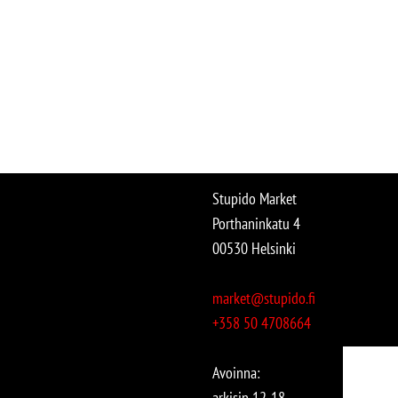
Stupido Market
Porthaninkatu 4
00530 Helsinki
market@stupido.fi
+358 50 4708664
Avoinna:
arkisin 12-18