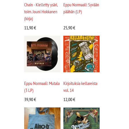
Chain - Kielletty ysäri,
Eppu Normaali: Syvään
toim. Jouni Hokkanen
päähän (LP)
(kirja)
11,90
€
25,90
€
Eppu Normaali: Mutala
Kirjoituksia kellareista
(3 LP)
vol. 14
39,90
€
12,00
€