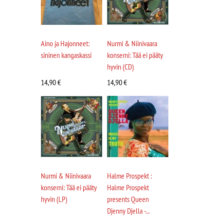
Aino ja Hajonneet:
Nurmi & Niinivaara
sininen kangaskassi
konserni: Tää ei pääty
hyvin (CD)
14,90
€
14,90
€
Nurmi & Niinivaara
Halme Prospekt :
konserni: Tää ei pääty
Halme Prospekt
hyvin (LP)
presents Queen
Djenny Djella -...