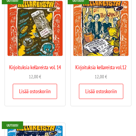
UUTUUS!
UUTUUS!
Kirjoituksia kellareista vol. 14
Kirjoituksia kellareista vol.12
12,00
€
12,00
€
Lisää ostoskoriin
Lisää ostoskoriin
UUTUUS!