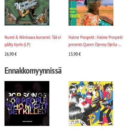
Nurmi & Niinivaara konserni: Tää ei
Halme Prospekt : Halme Prospekt
pääty hyvin (LP)
presents Queen Djenny Djella -...
26,90
€
13,90
€
Ennakkomyynnissä