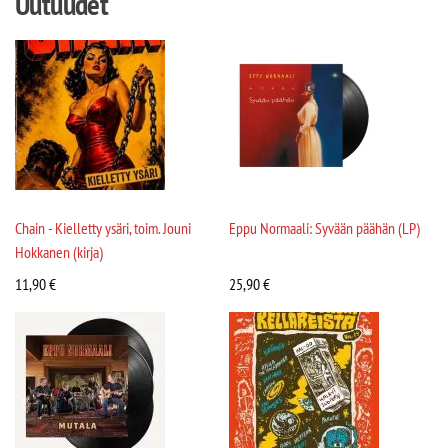
Uutuudet
Chain - Kielletty ysäri, toim. Jouni
Eppu Normaali: Syvään päähän (LP)
Hokkanen (kirja)
11,90
€
25,90
€