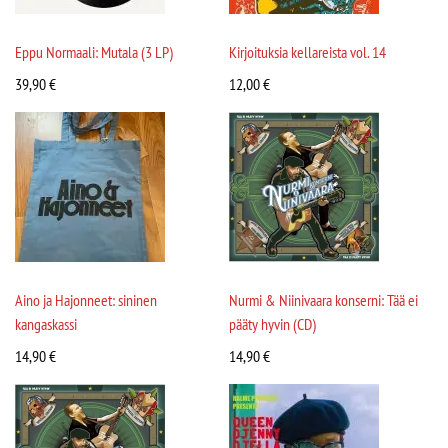
Eppu Normaali: Mutala (3 LP)
Kirjoituksia kellareista vol. 14
39,90
€
12,00
€
Aino ja Hajonneet: sininen
Nurmi & Niinivaara konserni: Tää ei
kangaskassi
pääty hyvin (CD)
14,90
€
14,90
€