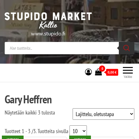
Stupido Market – verkossa ja kivijalassa
Stupido Market on vaihtoehtomusaan
erikoistunut verkko- sekä
kivijalkakauppa Helsingissä Kallion
sydämessä.
0
0,00
€
Valikko
Gary Heffren
Näytetään kaikki 3 tulosta
Tuotteet
1 - 3
/
3
. Tuotteita sivulla