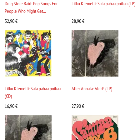
Drug Store Raid: Pop Songs For
Litku Klemetti: Sata pahaa poikaa (LP)
People Who Might Get...
32,90
€
28,90
€
Litku Klemetti: Sata pahaa poikaa
Alter Annala: Alert! (LP)
(CD)
16,90
€
27,90
€