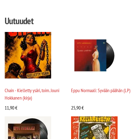
Uutuudet
Chain - Kielletty ysäri, toim. Jouni
Eppu Normaali: Syvään päähän (LP)
Hokkanen (kirja)
11,90
€
25,90
€