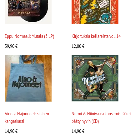
Eppu Normaali: Mutala (3 LP)
Kirjoituksia kellareista vol. 14
39,90
€
12,00
€
Aino ja Hajonneet: sininen
Nurmi & Niinivaara konserni: Tää ei
kangaskassi
pääty hyvin (CD)
14,90
€
14,90
€