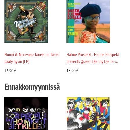
Nurmi & Niinivaara konserni: Tää ei
Halme Prospekt : Halme Prospekt
pääty hyvin (LP)
presents Queen Djenny Djella -...
26,90
€
13,90
€
Ennakkomyynnissä