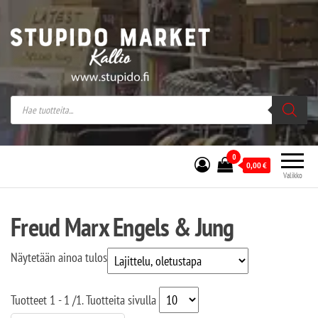
Stupido Market – verkossa ja kivijalassa
Stupido Market on vaihtoehtomusaan
erikoistunut verkko- sekä
kivijalkakauppa Helsingissä Kallion
sydämessä.
0
0,00
€
Valikko
Freud Marx Engels & Jung
Näytetään ainoa tulos
Tuotteet
1 - 1
/
1
. Tuotteita sivulla