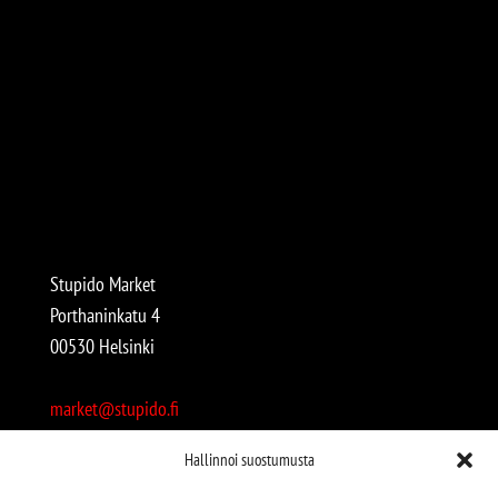
Stupido Market
Porthaninkatu 4
00530 Helsinki
market@stupido.fi
+358 50 4708664
Hallinnoi suostumusta