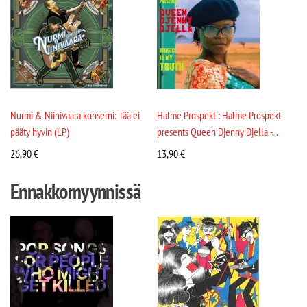
Nurmi & Niinivaara konserni: Tää ei
Halme Prospekt : Halme Prospekt
pääty hyvin (LP)
presents Queen Djenny Djella -...
26,90
€
13,90
€
Ennakkomyynnissä