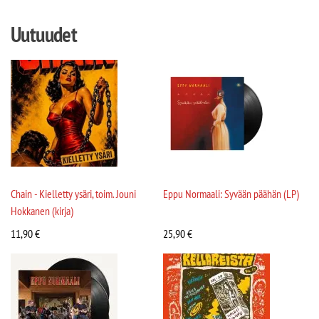
Uutuudet
Chain - Kielletty ysäri, toim. Jouni
Eppu Normaali: Syvään päähän (LP)
Hokkanen (kirja)
11,90
€
25,90
€