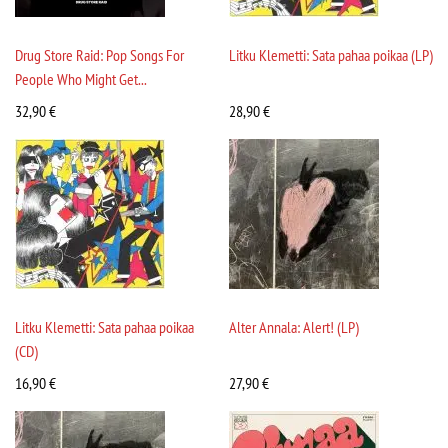
Drug Store Raid: Pop Songs For
Litku Klemetti: Sata pahaa poikaa (LP)
People Who Might Get...
32,90
€
28,90
€
Litku Klemetti: Sata pahaa poikaa
Alter Annala: Alert! (LP)
(CD)
16,90
€
27,90
€