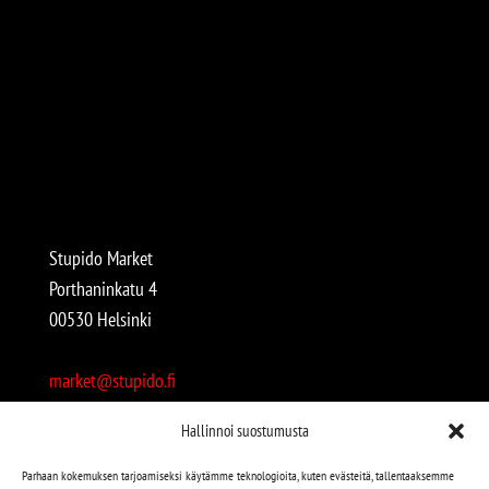
Stupido Market
Porthaninkatu 4
00530 Helsinki
market@stupido.fi
+358 50 4708664
Hallinnoi suostumusta
Avoinna:
Parhaan kokemuksen tarjoamiseksi käytämme teknologioita, kuten evästeitä, tallentaaksemme