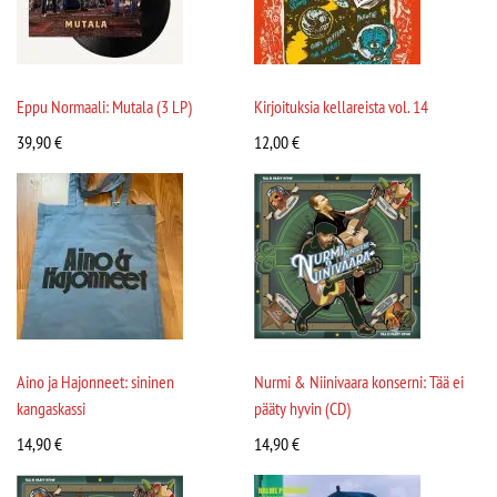
Eppu Normaali: Mutala (3 LP)
Kirjoituksia kellareista vol. 14
39,90
€
12,00
€
Aino ja Hajonneet: sininen
Nurmi & Niinivaara konserni: Tää ei
kangaskassi
pääty hyvin (CD)
14,90
€
14,90
€