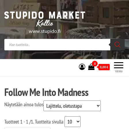
Stupido Market – verkossa ja kivijalassa
Stupido Market on vaihtoehtomusaan
erikoistunut verkko- sekä
kivijalkakauppa Helsingissä Kallion
sydämessä.
0
0,00
€
Valikko
Follow Me Into Madness
Näytetään ainoa tulos
Tuotteet
1 - 1
/
1
. Tuotteita sivulla