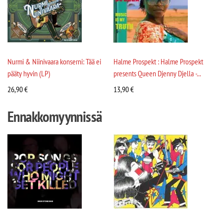
Nurmi & Niinivaara konserni: Tää ei
Halme Prospekt : Halme Prospekt
pääty hyvin (LP)
presents Queen Djenny Djella -...
26,90
€
13,90
€
Ennakkomyynnissä