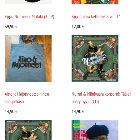
Eppu Normaali: Mutala (3 LP)
Kirjoituksia kellareista vol. 14
39,90
€
12,00
€
Aino ja Hajonneet: sininen
Nurmi & Niinivaara konserni: Tää ei
kangaskassi
pääty hyvin (CD)
14,90
€
14,90
€