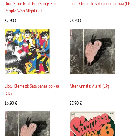
Drug Store Raid: Pop Songs For
Litku Klemetti: Sata pahaa poikaa (LP)
People Who Might Get...
32,90
€
28,90
€
Litku Klemetti: Sata pahaa poikaa
Alter Annala: Alert! (LP)
(CD)
16,90
€
27,90
€