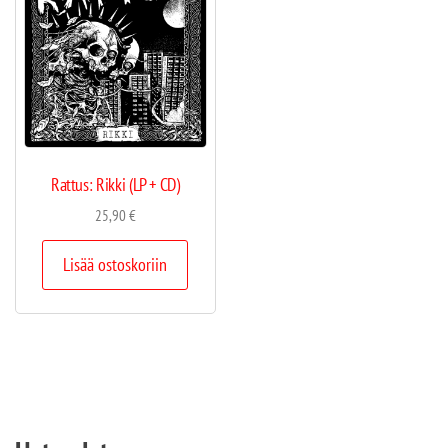
Rattus: Rikki (LP + CD)
25,90
€
Lisää ostoskoriin