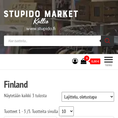
Stupido Market – verkossa ja kivijalassa
Stupido Market on vaihtoehtomusaan
erikoistunut verkko- sekä
kivijalkakauppa Helsingissä Kallion
sydämessä.
0
0,00
€
Valikko
Finland
Näytetään kaikki 3 tulosta
Tuotteet
1 - 3
/
3
. Tuotteita sivulla