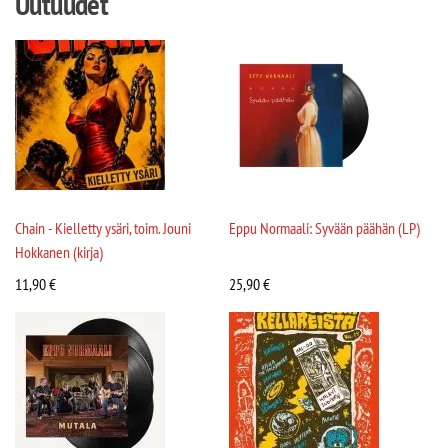
Uutuudet
Chain - Kielletty ysäri, toim. Jouni
Eppu Normaali: Syvään päähän (LP)
Hokkanen (kirja)
11,90
€
25,90
€