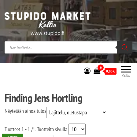
Stupido Market – verkossa ja kivijalassa
Stupido Market on vaihtoehtomusaan
erikoistunut verkko- sekä
kivijalkakauppa Helsingissä Kallion
sydämessä.
0
0,00
€
Valikko
Finding Jens Hortling
Näytetään ainoa tulos
Tuotteet
1 - 1
/
1
. Tuotteita sivulla