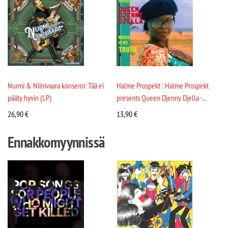
Nurmi & Niinivaara konserni: Tää ei
Halme Prospekt : Halme Prospekt
pääty hyvin (LP)
presents Queen Djenny Djella -...
26,90
€
13,90
€
Ennakkomyynnissä