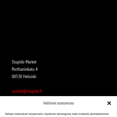
Stupido Market
Porthaninkatu 4
00530 Helsinki
market@stupido.fi
+358 50 4708664
Hallinnoi suostumusta
Avoinna:
Parhaan kokemuksen tarjoamiseksi käytämme teknologioita, kuten evästeitä, tallentaaksemme