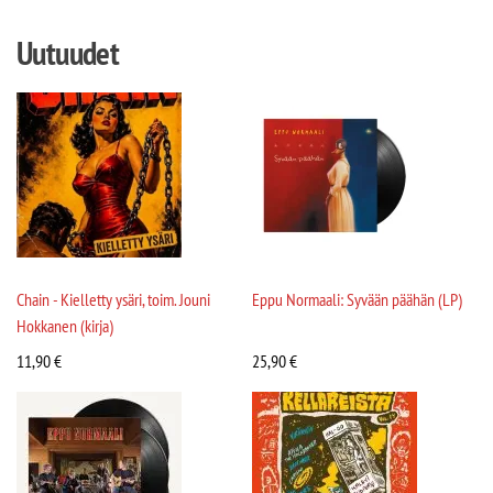
Uutuudet
Chain - Kielletty ysäri, toim. Jouni
Eppu Normaali: Syvään päähän (LP)
Hokkanen (kirja)
11,90
€
25,90
€