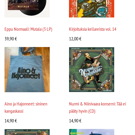
Eppu Normaali: Mutala (3 LP)
Kirjoituksia kellareista vol. 14
39,90
€
12,00
€
Aino ja Hajonneet: sininen
Nurmi & Niinivaara konserni: Tää ei
kangaskassi
pääty hyvin (CD)
14,90
€
14,90
€