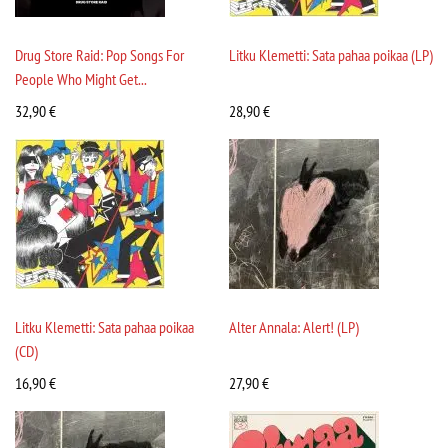
Drug Store Raid: Pop Songs For
Litku Klemetti: Sata pahaa poikaa (LP)
People Who Might Get...
32,90
€
28,90
€
Litku Klemetti: Sata pahaa poikaa
Alter Annala: Alert! (LP)
(CD)
16,90
€
27,90
€