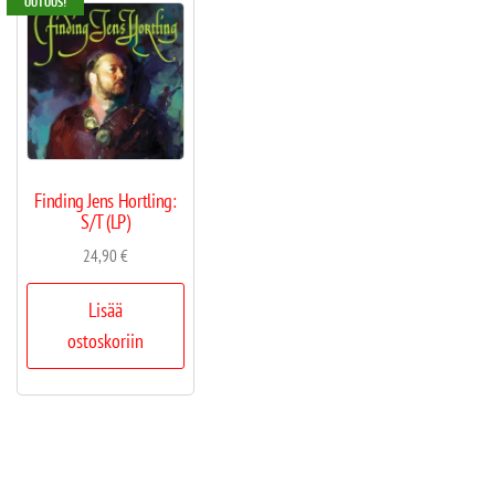
UUTUUS!
Finding Jens Hortling:
S/T (LP)
24,90
€
Lisää
ostoskoriin