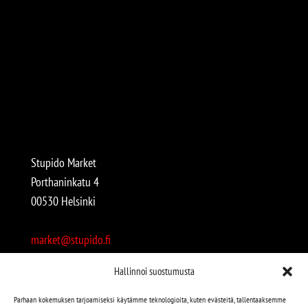
Stupido Market
Porthaninkatu 4
00530 Helsinki
market@stupido.fi
+358 50 4708664
Hallinnoi suostumusta
Avoinna:
Parhaan kokemuksen tarjoamiseksi käytämme teknologioita, kuten evästeitä, tallentaaksemme