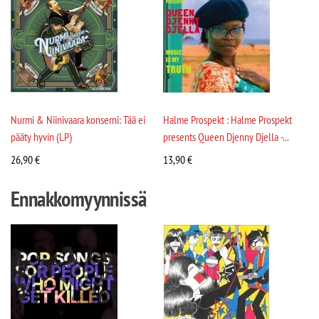
Nurmi & Niinivaara konserni: Tää ei
Halme Prospekt : Halme Prospekt
pääty hyvin (LP)
presents Queen Djenny Djella -...
26,90
€
13,90
€
Ennakkomyynnissä