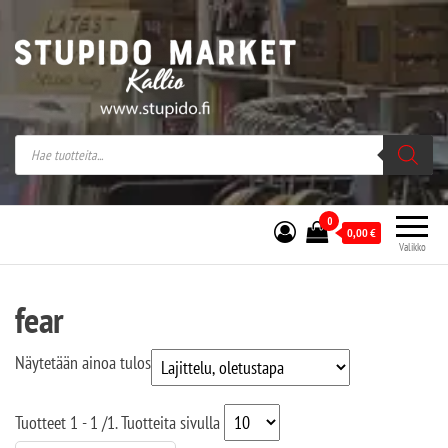
Stupido Market – verkossa ja kivijalassa
Stupido Market on vaihtoehtomusaan
erikoistunut verkko- sekä
kivijalkakauppa Helsingissä Kallion
sydämessä.
0
0,00
€
Valikko
fear
Näytetään ainoa tulos
Tuotteet
1 - 1
/
1
. Tuotteita sivulla