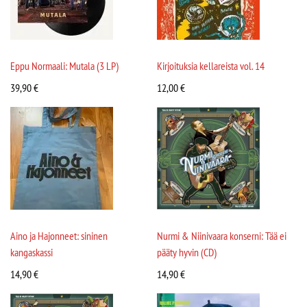
Eppu Normaali: Mutala (3 LP)
Kirjoituksia kellareista vol. 14
39,90
€
12,00
€
Aino ja Hajonneet: sininen
Nurmi & Niinivaara konserni: Tää ei
kangaskassi
pääty hyvin (CD)
14,90
€
14,90
€