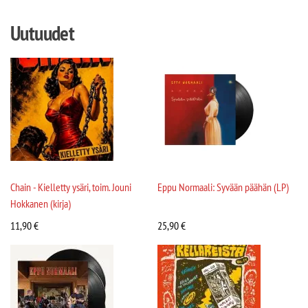
Uutuudet
Chain - Kielletty ysäri, toim. Jouni
Eppu Normaali: Syvään päähän (LP)
Hokkanen (kirja)
11,90
€
25,90
€