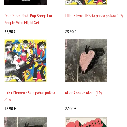
Drug Store Raid: Pop Songs For
Litku Klemetti: Sata pahaa poikaa (LP)
People Who Might Get...
32,90
€
28,90
€
Litku Klemetti: Sata pahaa poikaa
Alter Annala: Alert! (LP)
(CD)
16,90
€
27,90
€