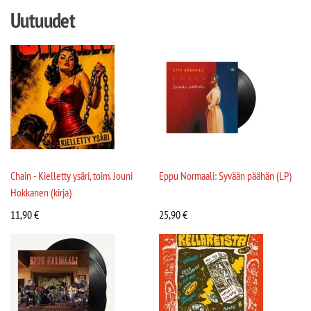
Uutuudet
Chain - Kielletty ysäri, toim. Jouni
Eppu Normaali: Syvään päähän (LP)
Hokkanen (kirja)
11,90
€
25,90
€