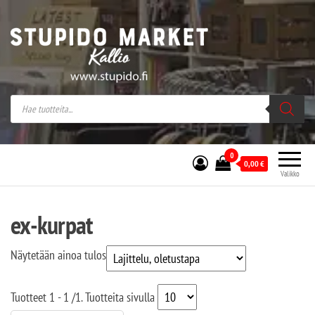
Stupido Market – verkossa ja kivijalassa
Stupido Market on vaihtoehtomusaan
erikoistunut verkko- sekä
kivijalkakauppa Helsingissä Kallion
sydämessä.
0
0,00
€
Valikko
ex-kurpat
Näytetään ainoa tulos
Tuotteet
1 - 1
/
1
. Tuotteita sivulla