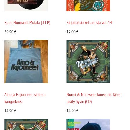
Eppu Normaali: Mutala (3 LP)
Kirjoituksia kellareista vol. 14
39,90
€
12,00
€
Aino ja Hajonneet: sininen
Nurmi & Niinivaara konserni: Tää ei
kangaskassi
pääty hyvin (CD)
14,90
€
14,90
€