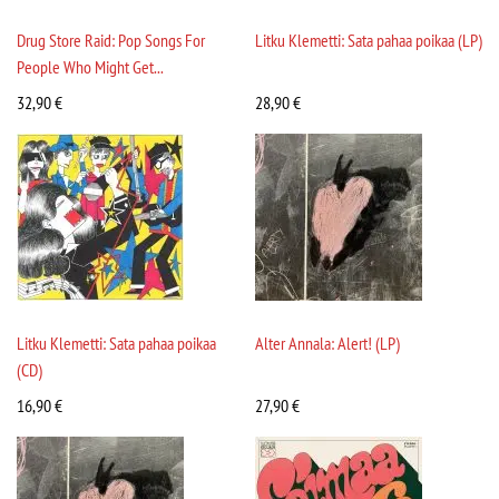
Drug Store Raid: Pop Songs For
Litku Klemetti: Sata pahaa poikaa (LP)
People Who Might Get...
32,90
€
28,90
€
Litku Klemetti: Sata pahaa poikaa
Alter Annala: Alert! (LP)
(CD)
16,90
€
27,90
€