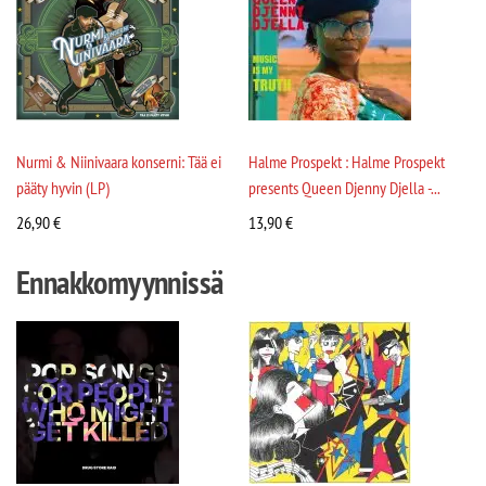
Nurmi & Niinivaara konserni: Tää ei
Halme Prospekt : Halme Prospekt
pääty hyvin (LP)
presents Queen Djenny Djella -...
26,90
€
13,90
€
Ennakkomyynnissä