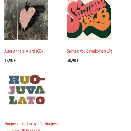
Alter Annala: Alert! (CD)
Saimaa: Vol. 6 (valkoinen LP)
17,90
€
30,90
€
Huojuva Lato: Iso pyörä - Huojuva
lato 2008-2026 (2 CD)