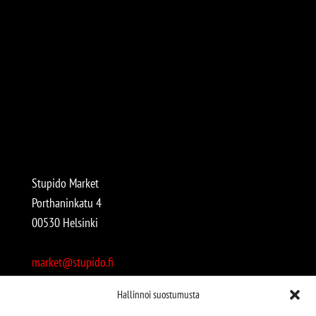
Stupido Market
Porthaninkatu 4
00530 Helsinki
market@stupido.fi
+358 50 4708664
Hallinnoi suostumusta