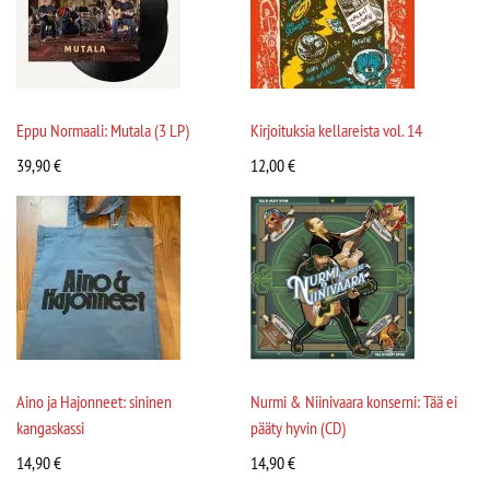
Eppu Normaali: Mutala (3 LP)
Kirjoituksia kellareista vol. 14
39,90
€
12,00
€
Aino ja Hajonneet: sininen
Nurmi & Niinivaara konserni: Tää ei
kangaskassi
pääty hyvin (CD)
14,90
€
14,90
€