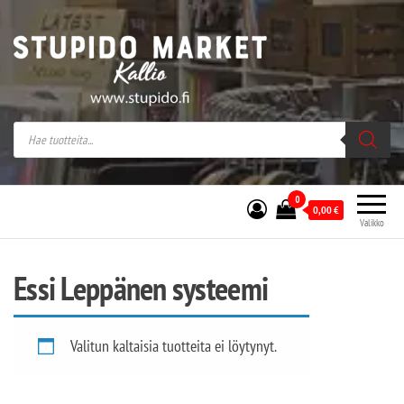
Stupido Market – verkossa ja kivijalassa
Stupido Market on vaihtoehtomusaan
erikoistunut verkko- sekä
kivijalkakauppa Helsingissä Kallion
sydämessä.
0
0,00
€
Valikko
Essi Leppänen systeemi
Valitun kaltaisia tuotteita ei löytynyt.