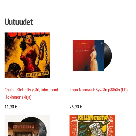
Uutuudet
Chain - Kielletty ysäri, toim. Jouni
Eppu Normaali: Syvään päähän (LP)
Hokkanen (kirja)
11,90
€
25,90
€