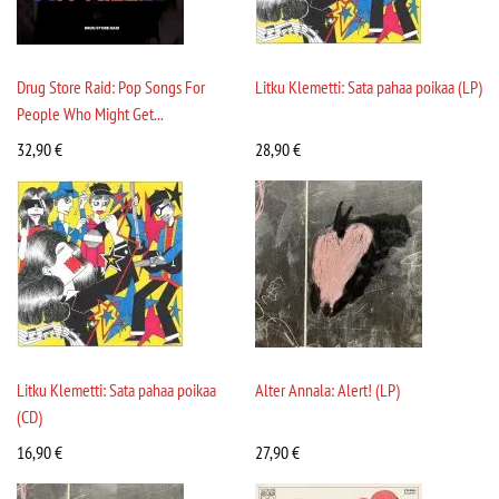
Drug Store Raid: Pop Songs For
Litku Klemetti: Sata pahaa poikaa (LP)
People Who Might Get...
32,90
€
28,90
€
Litku Klemetti: Sata pahaa poikaa
Alter Annala: Alert! (LP)
(CD)
16,90
€
27,90
€