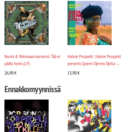
Nurmi & Niinivaara konserni: Tää ei
Halme Prospekt : Halme Prospekt
pääty hyvin (LP)
presents Queen Djenny Djella -...
26,90
€
13,90
€
Ennakkomyynnissä