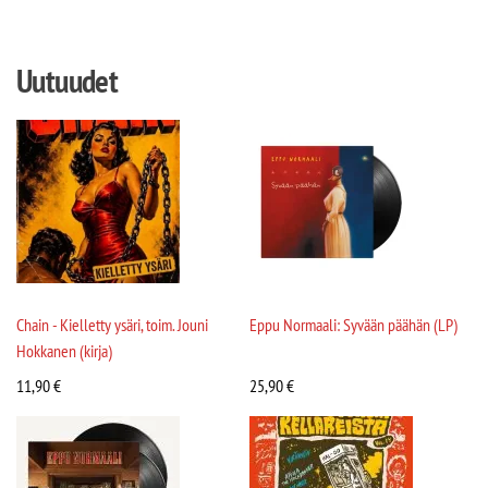
Uutuudet
Chain - Kielletty ysäri, toim. Jouni
Eppu Normaali: Syvään päähän (LP)
Hokkanen (kirja)
11,90
€
25,90
€