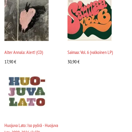
Alter Annala: Alert! (CD)
Saimaa: Vol. 6 (valkoinen LP)
17,90
€
30,90
€
Huojuva Lato: Iso pyörä - Huojuva