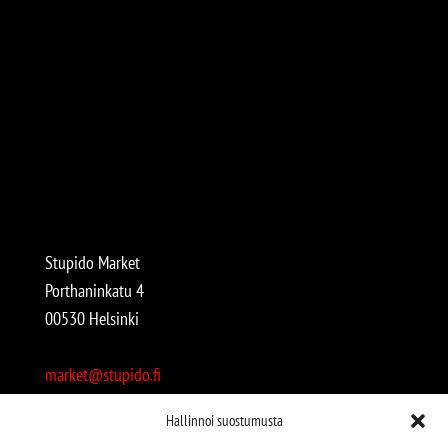
Stupido Market
Porthaninkatu 4
00530 Helsinki
market@stupido.fi
+358 50 4708664
Hallinnoi suostumusta