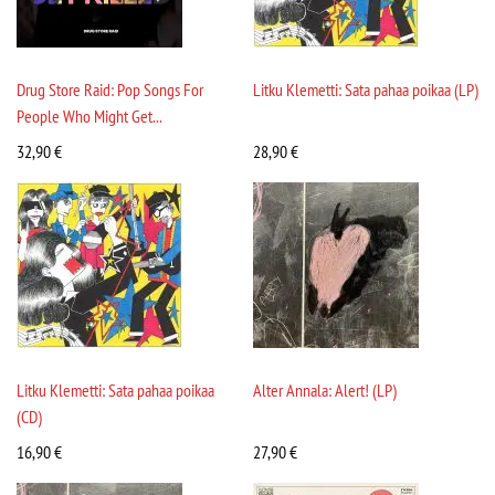
Drug Store Raid: Pop Songs For
Litku Klemetti: Sata pahaa poikaa (LP)
People Who Might Get...
32,90
€
28,90
€
Litku Klemetti: Sata pahaa poikaa
Alter Annala: Alert! (LP)
(CD)
16,90
€
27,90
€