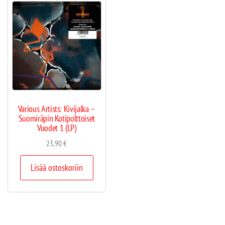
Various Artists: Kivijalka –
Suomiräpin Kotipolttoiset
Vuodet 1 (LP)
23,90
€
Lisää ostoskoriin