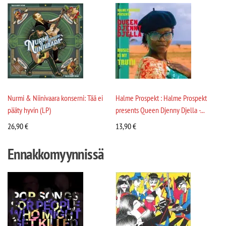
Nurmi & Niinivaara konserni: Tää ei
Halme Prospekt : Halme Prospekt
pääty hyvin (LP)
presents Queen Djenny Djella -...
26,90
€
13,90
€
Ennakkomyynnissä