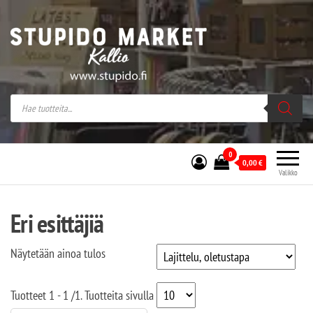
Stupido Market – verkossa ja kivijalassa
Stupido Market on vaihtoehtomusaan
erikoistunut verkko- sekä
kivijalkakauppa Helsingissä Kallion
sydämessä.
0
0,00
€
Valikko
Eri esittäjiä
Näytetään ainoa tulos
Tuotteet
1 - 1
/
1
. Tuotteita sivulla