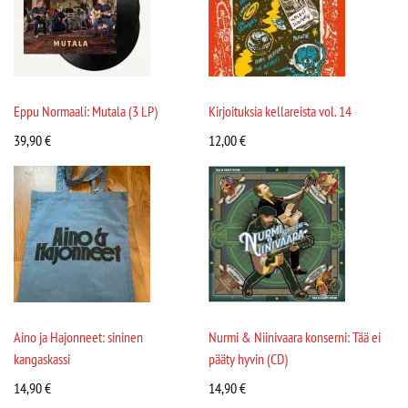
Eppu Normaali: Mutala (3 LP)
Kirjoituksia kellareista vol. 14
39,90
€
12,00
€
Aino ja Hajonneet: sininen
Nurmi & Niinivaara konserni: Tää ei
kangaskassi
pääty hyvin (CD)
14,90
€
14,90
€