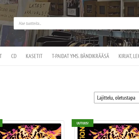
do
arket on
omusaan
t –
ut
ssa
kä
kauppa
ä
lassa
T
CD
KASETIT
T-PAIDAT YMS. BÄNDIKRÄÄSÄ
KIRJAT, L
.
UUTUUS!