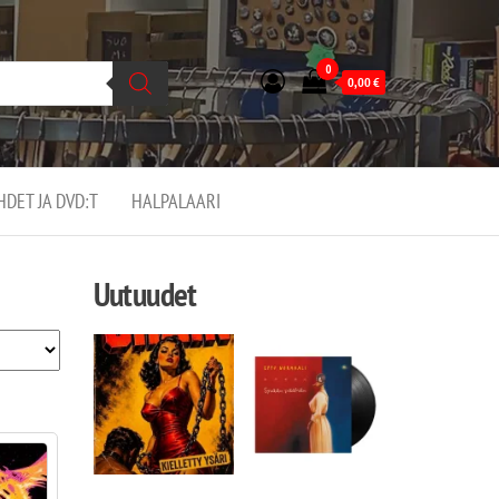
0
0,00
€
EHDET JA DVD:T
HALPALAARI
Uutuudet