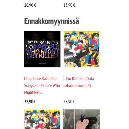
26,90
€
13,90
€
Ennakkomyynnissä
Drug Store Raid: Pop
Litku Klemetti: Sata
Songs For People Who
pahaa poikaa (LP)
Might Get...
32,90
€
28,90
€