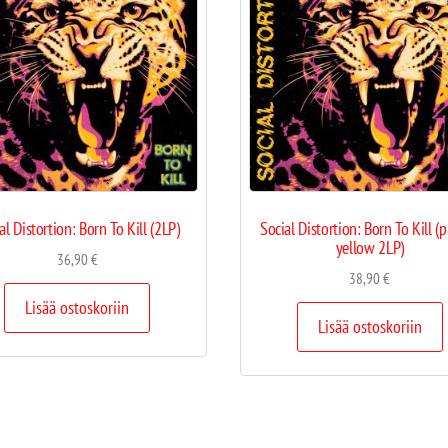
al Distortion: Born To Kill (2LP)
Social Distortion: Born To Kill (
yellow 2LP)
36,90
€
38,90
€
Lisää ostoskoriin
Lisää ostoskoriin