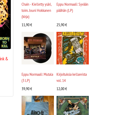
Chain - Kielletty ysäri,
Eppu Normaali: Syvään
toim. Jouni Hokkanen
päähän (LP)
(kirja)
11,90
€
25,90
€
pink &
Eppu Normaali: Mutala
Kirjoituksia kellareista
(3 LP)
vol. 14
39,90
€
12,00
€