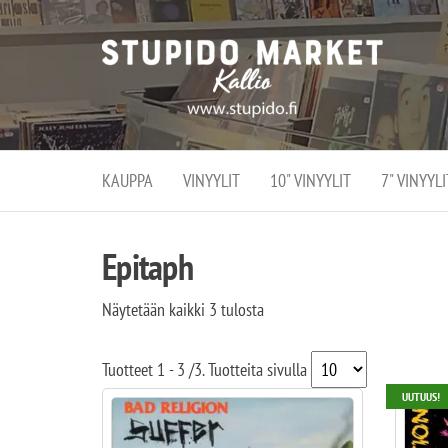
Stupi
Stupido M
vaihtoeht
Marke
erikoistun
verko
verkko- se
kivijalka
ja
Helsingiss
kivija
Kallion
KAUPPA
VINYYLIT
10" VINYYLIT
7" VINYYLI
sydämessä
Epitaph
Näytetään kaikki 3 tulosta
Tuotteet
1 - 3
/
3
. Tuotteita sivulla
UUTUUS!