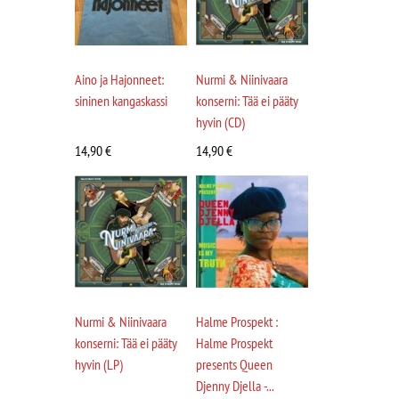
Aino ja Hajonneet:
Nurmi & Niinivaara
sininen kangaskassi
konserni: Tää ei pääty
hyvin (CD)
14,90
€
14,90
€
Nurmi & Niinivaara
Halme Prospekt :
konserni: Tää ei pääty
Halme Prospekt
hyvin (LP)
presents Queen
Djenny Djella -...