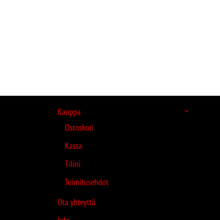
Kauppa
Ostoskori
Kassa
Tilini
Toimitusehdot
Ota yhteyttä