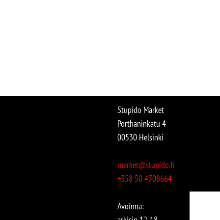
Stupido Market
Porthaninkatu 4
00530 Helsinki
market@stupido.fi
+358 50 4708664
Avoinna:
arkisin 12-18