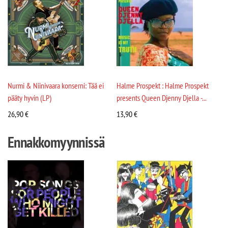
Nurmi & Niinivaara konserni: Tää ei
Halme Prospekt : Halme Prospekt
pääty hyvin (LP)
presents Queen Djenny Djella -...
26,90
€
13,90
€
Ennakkomyynnissä