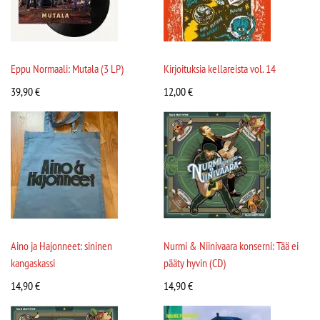
Eppu Normaali: Mutala (3 LP)
Kirjoituksia kellareista vol. 14
39,90
€
12,00
€
Aino ja Hajonneet: sininen
Nurmi & Niinivaara konserni: Tää ei
kangaskassi
pääty hyvin (CD)
14,90
€
14,90
€