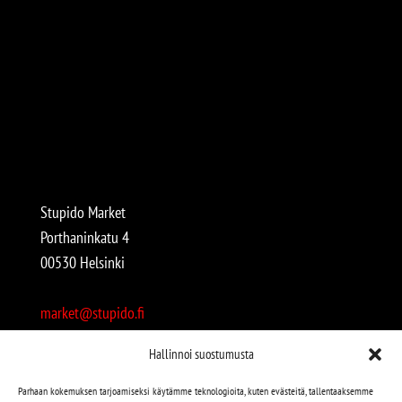
Stupido Market
Porthaninkatu 4
00530 Helsinki
market@stupido.fi
+358 50 4708664
Hallinnoi suostumusta
Avoinna:
Parhaan kokemuksen tarjoamiseksi käytämme teknologioita, kuten evästeitä, tallentaaksemme