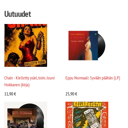
Uutuudet
Chain - Kielletty ysäri, toim. Jouni
Eppu Normaali: Syvään päähän (LP)
Hokkanen (kirja)
11,90
€
25,90
€