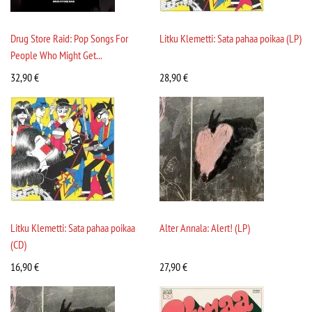
Drug Store Raid: Pop Songs For
Litku Klemetti: Sata pahaa poikaa (LP)
People Who Might Get...
32,90
€
28,90
€
Litku Klemetti: Sata pahaa poikaa
Alter Annala: Alert! (LP)
(CD)
16,90
€
27,90
€