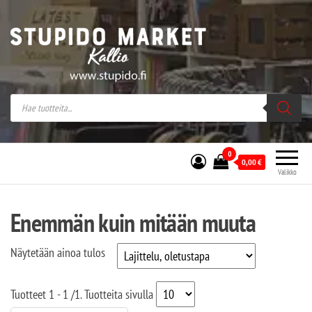
Stupido Market – verkossa ja kivijalassa
Stupido Market on vaihtoehtomusaan
erikoistunut verkko- sekä
kivijalkakauppa Helsingissä Kallion
sydämessä.
0
0,00
€
Valikko
Enemmän kuin mitään muuta
Näytetään ainoa tulos
Tuotteet
1 - 1
/
1
. Tuotteita sivulla