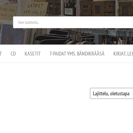
do
arket on
omusaan
t –
ut
ssa
kä
kauppa
ä
lassa
T
CD
KASETIT
T-PAIDAT YMS. BÄNDIKRÄÄSÄ
KIRJAT, L
.