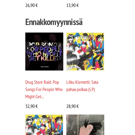
26,90
€
13,90
€
Ennakkomyynnissä
Drug Store Raid: Pop
Litku Klemetti: Sata
Songs For People Who
pahaa poikaa (LP)
Might Get...
32,90
€
28,90
€