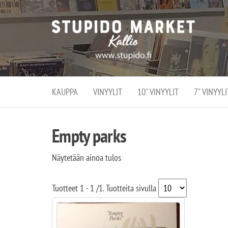
Stupi
Stupido M
vaihtoeht
Marke
erikoistun
verko
verkko- se
kivijalka
ja
Helsingiss
kivija
Kallion
KAUPPA
VINYYLIT
10" VINYYLIT
7" VINYYLI
sydämessä
Empty parks
Näytetään ainoa tulos
Tuotteet
1 - 1
/
1
. Tuotteita sivulla