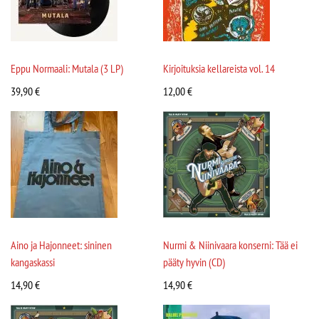
Eppu Normaali: Mutala (3 LP)
Kirjoituksia kellareista vol. 14
39,90
€
12,00
€
Aino ja Hajonneet: sininen
Nurmi & Niinivaara konserni: Tää ei
kangaskassi
pääty hyvin (CD)
14,90
€
14,90
€