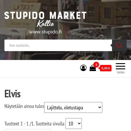
Stupido Market – verkossa ja kivijalassa
Stupido Market on vaihtoehtomusaan
erikoistunut verkko- sekä
kivijalkakauppa Helsingissä Kallion
sydämessä.
0
0,00
€
Valikko
Elvis
Näytetään ainoa tulos
Tuotteet
1 - 1
/
1
. Tuotteita sivulla