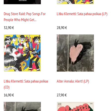
Drug Store Raid: Pop Songs For
Litku Klemetti: Sata pahaa poikaa (LP)
People Who Might Get...
32,90
€
28,90
€
Litku Klemetti: Sata pahaa poikaa
Alter Annala: Alert! (LP)
(CD)
16,90
€
27,90
€