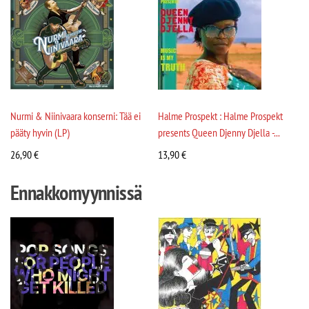
Nurmi & Niinivaara konserni: Tää ei
Halme Prospekt : Halme Prospekt
pääty hyvin (LP)
presents Queen Djenny Djella -...
26,90
€
13,90
€
Ennakkomyynnissä