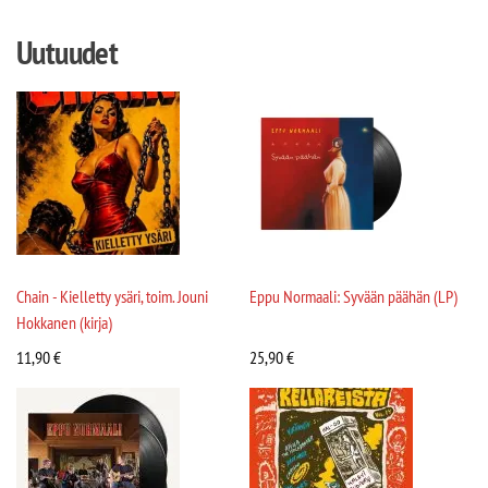
Uutuudet
Chain - Kielletty ysäri, toim. Jouni
Eppu Normaali: Syvään päähän (LP)
Hokkanen (kirja)
11,90
€
25,90
€