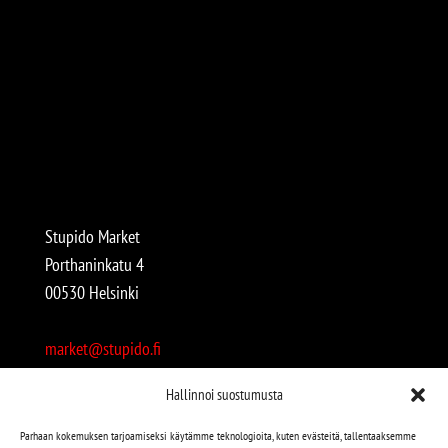
Stupido Market
Porthaninkatu 4
00530 Helsinki
market@stupido.fi
+358 50 4708664
Hallinnoi suostumusta
Avoinna:
Parhaan kokemuksen tarjoamiseksi käytämme teknologioita, kuten evästeitä, tallentaaksemme