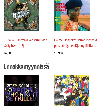
Nurmi & Niinivaara konserni: Tää ei
Halme Prospekt : Halme Prospekt
pääty hyvin (LP)
presents Queen Djenny Djella -...
26,90
€
13,90
€
Ennakkomyynnissä