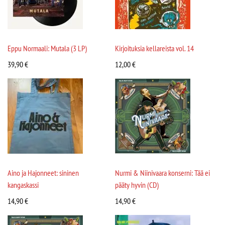
Eppu Normaali: Mutala (3 LP)
Kirjoituksia kellareista vol. 14
39,90
€
12,00
€
Aino ja Hajonneet: sininen
Nurmi & Niinivaara konserni: Tää ei
kangaskassi
pääty hyvin (CD)
14,90
€
14,90
€