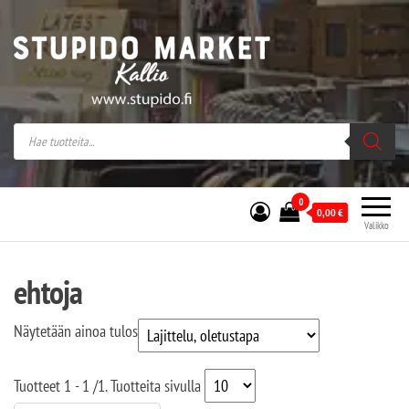
Stupido Market – verkossa ja kivijalassa
Stupido Market on vaihtoehtomusaan
erikoistunut verkko- sekä
kivijalkakauppa Helsingissä Kallion
sydämessä.
0
0,00
€
Valikko
ehtoja
Näytetään ainoa tulos
Tuotteet
1 - 1
/
1
. Tuotteita sivulla