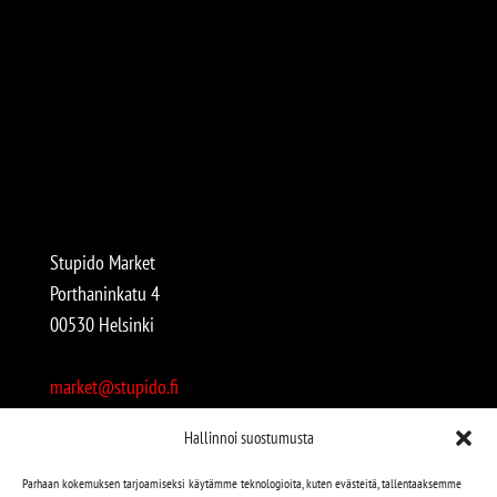
Stupido Market
Porthaninkatu 4
00530 Helsinki
market@stupido.fi
+358 50 4708664
Hallinnoi suostumusta
Avoinna:
Parhaan kokemuksen tarjoamiseksi käytämme teknologioita, kuten evästeitä, tallentaaksemme