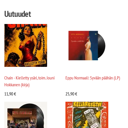
Uutuudet
Chain - Kielletty ysäri, toim. Jouni
Eppu Normaali: Syvään päähän (LP)
Hokkanen (kirja)
11,90
€
25,90
€