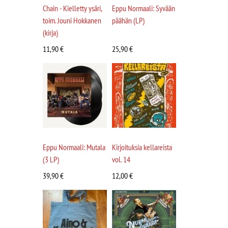
Chain - Kielletty ysäri,
Eppu Normaali: Syvään
toim. Jouni Hokkanen
päähän (LP)
(kirja)
11,90
€
25,90
€
Eppu Normaali: Mutala
Kirjoituksia kellareista
(3 LP)
vol. 14
39,90
€
12,00
€