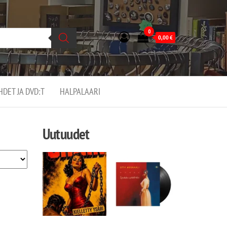
0
0,00
€
EHDET JA DVD:T
HALPALAARI
Uutuudet