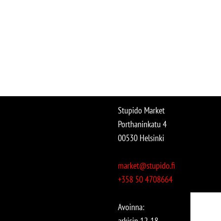
Stupido Market
Porthaninkatu 4
00530 Helsinki
market@stupido.fi
+358 50 4708664
Avoinna:
arkisin 12-18