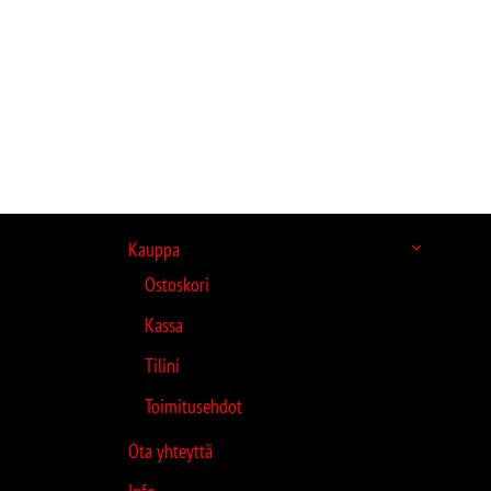
Kauppa
Ostoskori
Kassa
Tilini
Toimitusehdot
Ota yhteyttä