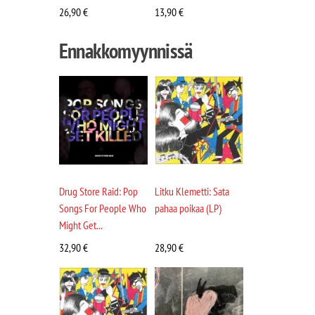
26,90
€
13,90
€
Ennakkomyynnissä
Drug Store Raid: Pop
Litku Klemetti: Sata
Songs For People Who
pahaa poikaa (LP)
Might Get...
32,90
€
28,90
€