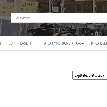
do
arket on
omusaan
t –
ut
ssa
kä
kauppa
ä
lassa
T
CD
KASETIT
T-PAIDAT YMS. BÄNDIKRÄÄSÄ
KIRJAT, L
.