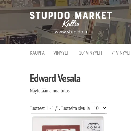
Stupi
Stupido M
vaihtoeht
Marke
erikoistun
verko
verkko- se
kivijalka
ja
Helsingiss
kivija
Kallion
KAUPPA
VINYYLIT
10" VINYYLIT
7" VINYYLI
sydämessä
Edward Vesala
Näytetään ainoa tulos
Tuotteet
1 - 1
/
1
. Tuotteita sivulla