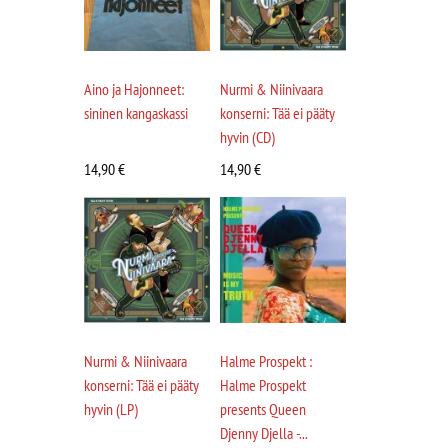
Aino ja Hajonneet:
Nurmi & Niinivaara
sininen kangaskassi
konserni: Tää ei pääty
hyvin (CD)
14,90
€
14,90
€
Nurmi & Niinivaara
Halme Prospekt :
konserni: Tää ei pääty
Halme Prospekt
hyvin (LP)
presents Queen
Djenny Djella -...