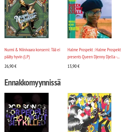
Nurmi & Niinivaara konserni: Tää ei
Halme Prospekt : Halme Prospekt
pääty hyvin (LP)
presents Queen Djenny Djella -...
26,90
€
13,90
€
Ennakkomyynnissä