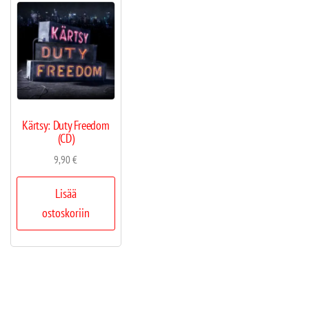
Kärtsy: Duty Freedom
(CD)
9,90
€
Lisää
ostoskoriin