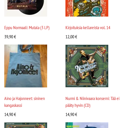
Eppu Normaali: Mutala (3 LP)
Kirjoituksia kellareista vol. 14
39,90
€
12,00
€
Aino ja Hajonneet: sininen
Nurmi & Niinivaara konserni: Tää ei
kangaskassi
pääty hyvin (CD)
14,90
€
14,90
€