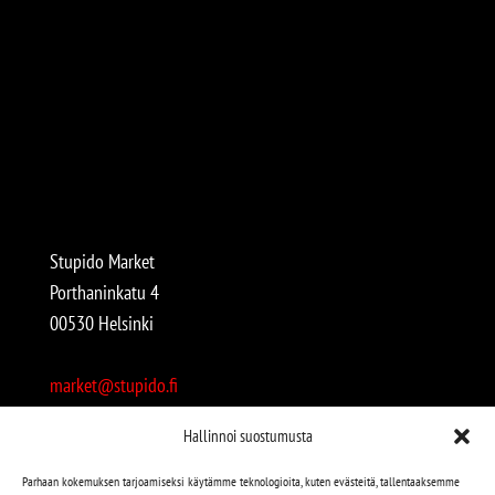
Stupido Market
Porthaninkatu 4
00530 Helsinki
market@stupido.fi
+358 50 4708664
Hallinnoi suostumusta
Avoinna:
Parhaan kokemuksen tarjoamiseksi käytämme teknologioita, kuten evästeitä, tallentaaksemme