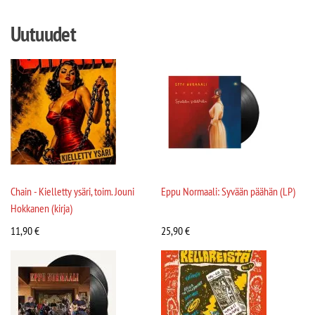
Uutuudet
Chain - Kielletty ysäri, toim. Jouni
Eppu Normaali: Syvään päähän (LP)
Hokkanen (kirja)
11,90
€
25,90
€