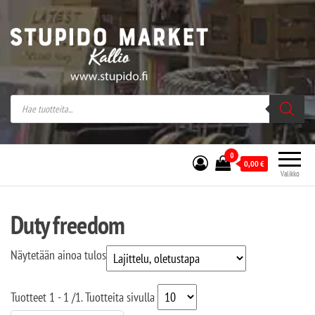
Stupido Market – verkossa ja kivijalassa
Stupido Market on vaihtoehtomusaan
erikoistunut verkko- sekä
kivijalkakauppa Helsingissä Kallion
sydämessä.
0
0,00
€
Valikko
Duty freedom
Näytetään ainoa tulos
Tuotteet
1 - 1
/
1
. Tuotteita sivulla