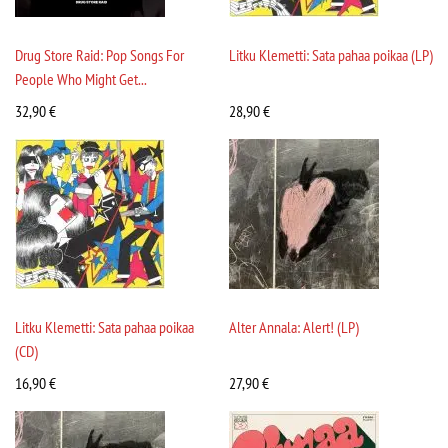
Drug Store Raid: Pop Songs For
Litku Klemetti: Sata pahaa poikaa (LP)
People Who Might Get...
32,90
€
28,90
€
Litku Klemetti: Sata pahaa poikaa
Alter Annala: Alert! (LP)
(CD)
16,90
€
27,90
€