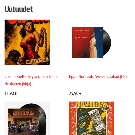
Uutuudet
Chain - Kielletty ysäri, toim. Jouni
Eppu Normaali: Syvään päähän (LP)
Hokkanen (kirja)
11,90
€
25,90
€