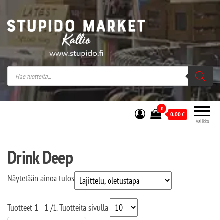
Stupido Market – verkossa ja kivijalassa
Stupido Market on vaihtoehtomusaan
erikoistunut verkko- sekä
kivijalkakauppa Helsingissä Kallion
sydämessä.
0
0,00
€
Valikko
Drink Deep
Näytetään ainoa tulos
Tuotteet
1 - 1
/
1
. Tuotteita sivulla