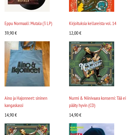
Eppu Normaali: Mutala (3 LP)
Kirjoituksia kellareista vol. 14
39,90
€
12,00
€
Aino ja Hajonneet: sininen
Nurmi & Niinivaara konserni: Tää ei
kangaskassi
pääty hyvin (CD)
14,90
€
14,90
€