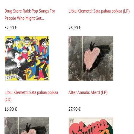
Drug Store Raid: Pop Songs For
Litku Klemetti: Sata pahaa poikaa (LP)
People Who Might Get...
32,90
€
28,90
€
Litku Klemetti: Sata pahaa poikaa
Alter Annala: Alert! (LP)
(CD)
16,90
€
27,90
€