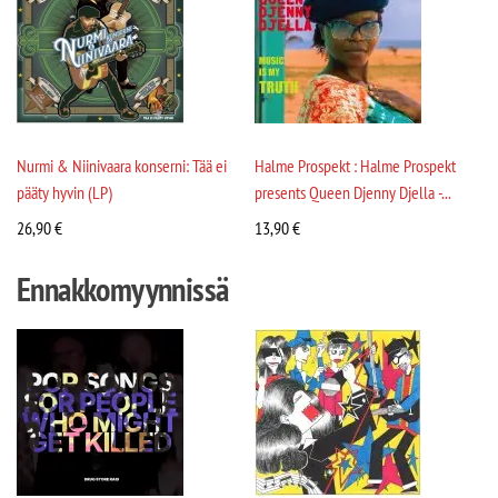
Nurmi & Niinivaara konserni: Tää ei
Halme Prospekt : Halme Prospekt
pääty hyvin (LP)
presents Queen Djenny Djella -...
26,90
€
13,90
€
Ennakkomyynnissä