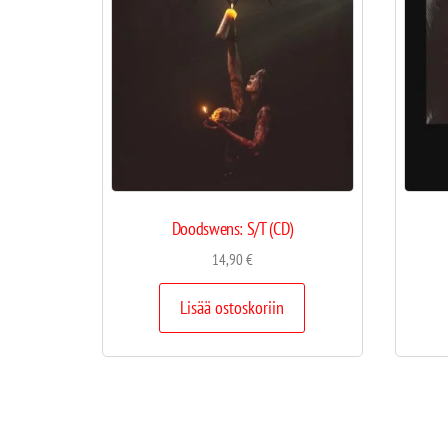
Doodswens: S/T (CD)
14,90
€
Lisää ostoskoriin