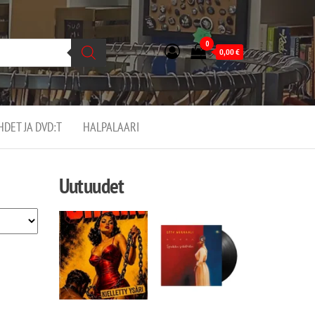
0
0,00
€
EHDET JA DVD:T
HALPALAARI
Uutuudet