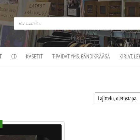
do
arket on
omusaan
t –
ut
ssa
kä
kauppa
ä
lassa
T
CD
KASETIT
T-PAIDAT YMS. BÄNDIKRÄÄSÄ
KIRJAT, L
.