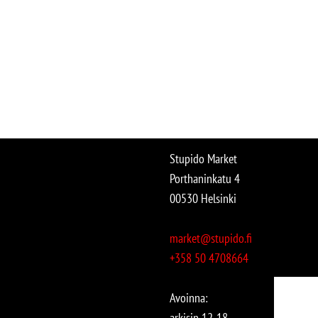
Stupido Market
Porthaninkatu 4
00530 Helsinki
market@stupido.fi
+358 50 4708664
Avoinna:
arkisin 12-18