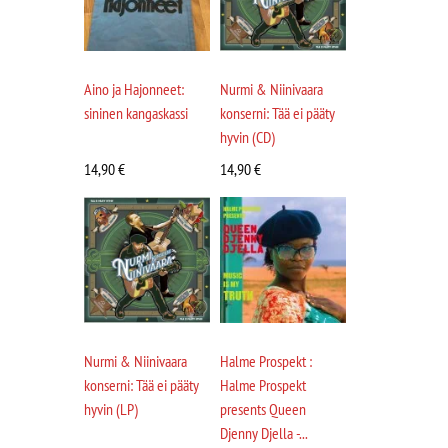
Aino ja Hajonneet:
Nurmi & Niinivaara
sininen kangaskassi
konserni: Tää ei pääty
hyvin (CD)
14,90
€
14,90
€
Nurmi & Niinivaara
Halme Prospekt :
konserni: Tää ei pääty
Halme Prospekt
hyvin (LP)
presents Queen
Djenny Djella -...