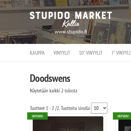
Stupi
Stupido M
vaihtoeht
Marke
erikoistun
verko
verkko- se
kivijalka
ja
Helsingiss
kivija
Kallion
KAUPPA
VINYYLIT
10" VINYYLIT
7" VINYYLI
sydämessä
Doodswens
Näytetään kaikki 2 tulosta
Tuotteet
1 - 2
/
2
. Tuotteita sivulla
UUTUUS!
UUTUUS!