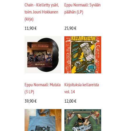
Chain - Kielletty ysäri,
Eppu Normaali: Syvään
toim. Jouni Hokkanen
päähän (LP)
(kirja)
11,90
€
25,90
€
Eppu Normaali: Mutala
Kirjoituksia kellareista
(3 LP)
vol. 14
39,90
€
12,00
€