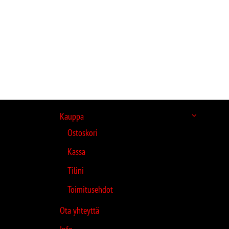
Kauppa
Ostoskori
Kassa
Tilini
Toimitusehdot
Ota yhteyttä