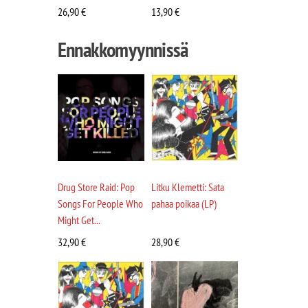
26,90
€
13,90
€
Ennakkomyynnissä
Drug Store Raid: Pop
Litku Klemetti: Sata
Songs For People Who
pahaa poikaa (LP)
Might Get...
32,90
€
28,90
€