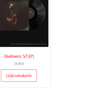
Doodswens: S/T (LP)
24,90
€
Lisää ostoskoriin