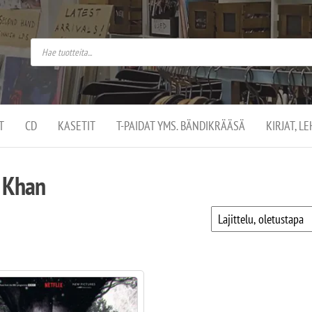
do
arket on
omusaan
t –
ut
ssa
kä
kauppa
ä
lassa
T
CD
KASETIT
T-PAIDAT YMS. BÄNDIKRÄÄSÄ
KIRJAT, L
.
 Khan