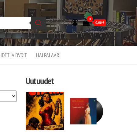
0
0,00
€
EHDET JA DVD:T
HALPALAARI
Uutuudet