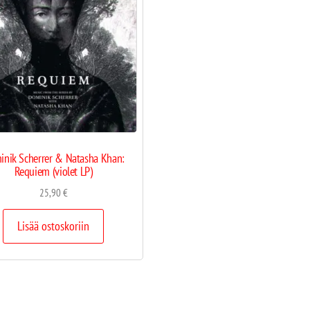
inik Scherrer & Natasha Khan:
Requiem (violet LP)
25,90
€
Lisää ostoskoriin