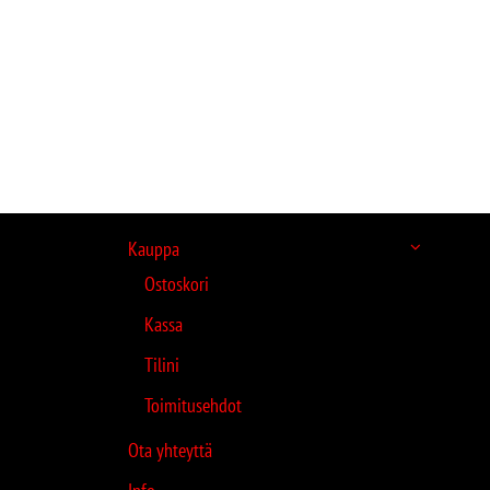
Kauppa
Ostoskori
Kassa
Tilini
Toimitusehdot
Ota yhteyttä