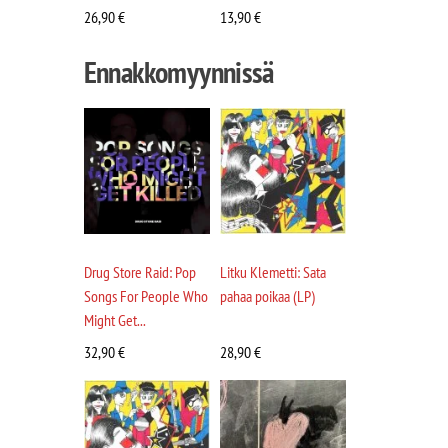
26,90
€
13,90
€
Ennakkomyynnissä
Drug Store Raid: Pop
Litku Klemetti: Sata
Songs For People Who
pahaa poikaa (LP)
Might Get...
32,90
€
28,90
€