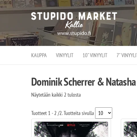
Stupi
Stupido M
vaihtoeht
Marke
erikoistun
verko
verkko- se
kivijalka
ja
Helsingiss
kivija
Kallion
KAUPPA
VINYYLIT
10" VINYYLIT
7" VINYYLI
sydämessä
Dominik Scherrer & Natasha
Näytetään kaikki 2 tulosta
Tuotteet
1 - 2
/
2
. Tuotteita sivulla