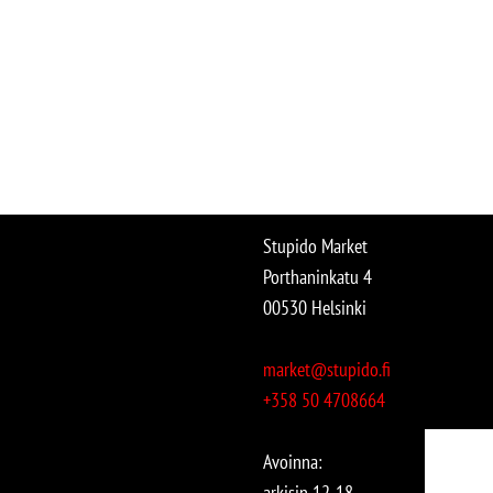
Stupido Market
Porthaninkatu 4
00530 Helsinki
market@stupido.fi
+358 50 4708664
Avoinna:
arkisin 12-18