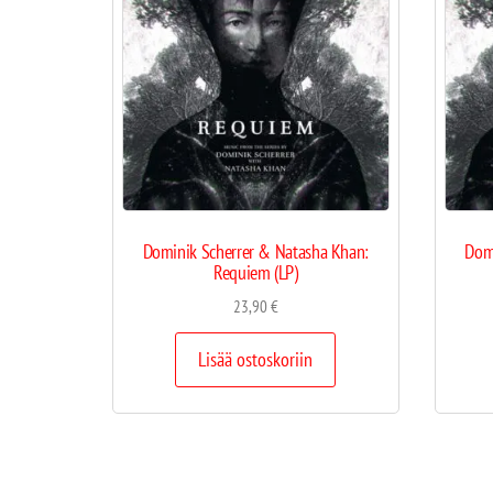
Dominik Scherrer & Natasha Khan:
Dom
Requiem (LP)
23,90
€
Lisää ostoskoriin