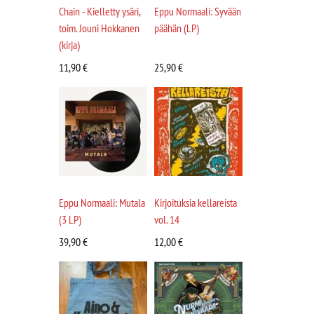
Chain - Kielletty ysäri,
Eppu Normaali: Syvään
toim. Jouni Hokkanen
päähän (LP)
(kirja)
11,90
€
25,90
€
Eppu Normaali: Mutala
Kirjoituksia kellareista
(3 LP)
vol. 14
39,90
€
12,00
€