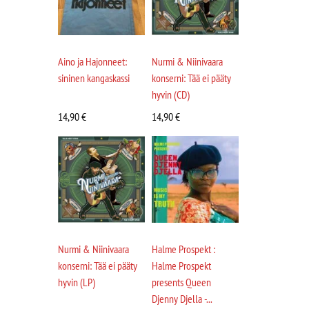
Aino ja Hajonneet:
Nurmi & Niinivaara
sininen kangaskassi
konserni: Tää ei pääty
hyvin (CD)
14,90
€
14,90
€
Nurmi & Niinivaara
Halme Prospekt :
konserni: Tää ei pääty
Halme Prospekt
hyvin (LP)
presents Queen
Djenny Djella -...