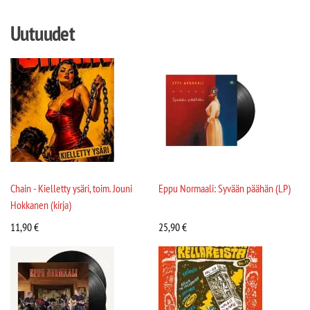
Uutuudet
Chain - Kielletty ysäri, toim. Jouni
Eppu Normaali: Syvään päähän (LP)
Hokkanen (kirja)
11,90
€
25,90
€