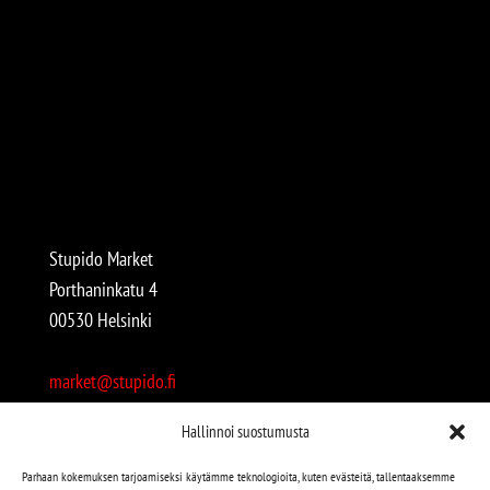
Stupido Market
Porthaninkatu 4
00530 Helsinki
market@stupido.fi
+358 50 4708664
Hallinnoi suostumusta
Avoinna:
Parhaan kokemuksen tarjoamiseksi käytämme teknologioita, kuten evästeitä, tallentaaksemme