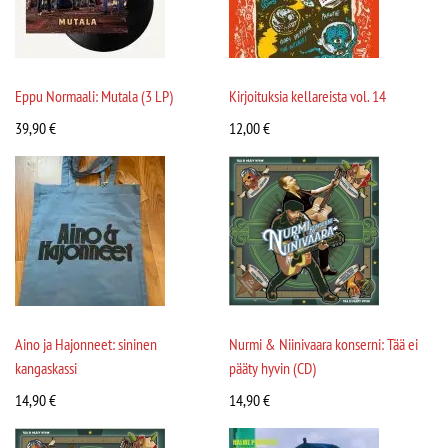
Eppu Normaali: Mutala (3 LP)
Kirjoituksia kellareista vol. 14
39,90
€
12,00
€
Aino ja Hajonneet: sininen
Nurmi & Niinivaara konserni: Tää ei
kangaskassi
pääty hyvin (CD)
14,90
€
14,90
€