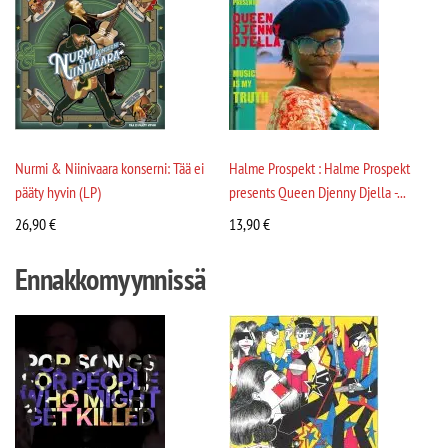
Nurmi & Niinivaara konserni: Tää ei
Halme Prospekt : Halme Prospekt
pääty hyvin (LP)
presents Queen Djenny Djella -...
26,90
€
13,90
€
Ennakkomyynnissä