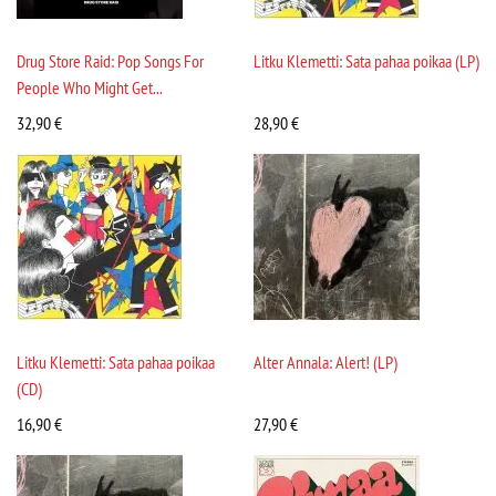
Drug Store Raid: Pop Songs For
Litku Klemetti: Sata pahaa poikaa (LP)
People Who Might Get...
32,90
€
28,90
€
Litku Klemetti: Sata pahaa poikaa
Alter Annala: Alert! (LP)
(CD)
16,90
€
27,90
€