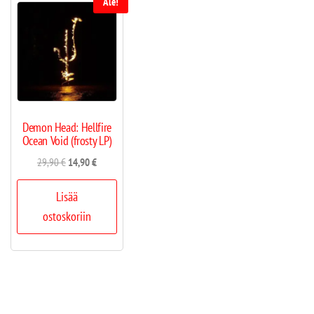
Ale!
Demon Head: Hellfire
Ocean Void (frosty LP)
29,90
€
14,90
€
Lisää
ostoskoriin