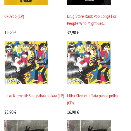
070956 (EP)
Drug Store Raid: Pop Songs For
People Who Might Get...
19,90
€
32,90
€
Litku Klemetti: Sata pahaa poikaa (LP)
Litku Klemetti: Sata pahaa poikaa
(CD)
28,90
€
16,90
€