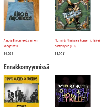
Aino ja Hajonneet: sininen
Nurmi & Niinivaara konserni: Tää ei
kangaskassi
pääty hyvin (CD)
14,90
€
14,90
€
Ennakkomyynnissä