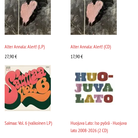
Alter Annala: Alert! (LP)
Alter Annala: Alert! (CD)
27,90
€
17,90
€
Saimaa: Vol. 6 (valkoinen LP)
Huojuva Lato: Iso pyörä - Huojuva
lato 2008-2026 (2 CD)