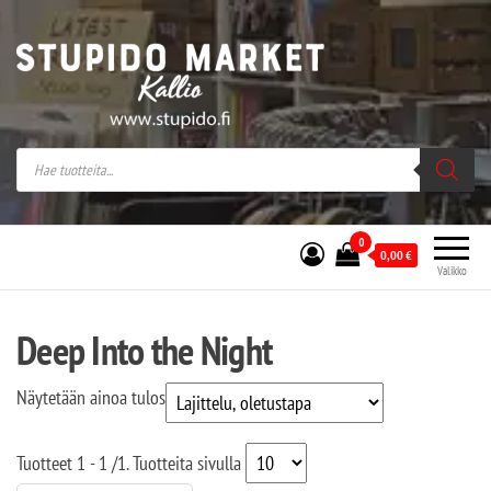
Stupido Market – verkossa ja kivijalassa
Stupido Market on vaihtoehtomusaan
erikoistunut verkko- sekä
kivijalkakauppa Helsingissä Kallion
sydämessä.
0
0,00
€
Valikko
Deep Into the Night
Näytetään ainoa tulos
Tuotteet
1 - 1
/
1
. Tuotteita sivulla