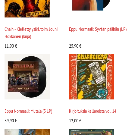
Chain - Kielletty ysäri, toim. Jouni
Eppu Normaali: Syvään päähän (LP)
Hokkanen (kirja)
11,90
€
25,90
€
Eppu Normaali: Mutala (3 LP)
Kirjoituksia kellareista vol. 14
39,90
€
12,00
€