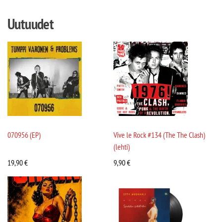
Uutuudet
070956 (EP)
Vive le Rock #134 (The The Clash)
(lehti)
19,90
€
9,90
€