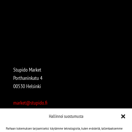
Stupido Market
Porthaninkatu 4
00530 Helsinki
market@stupido.fi
+358 50 4708664
Hallinnoi suostumusta
Avoinna:
Parhaan kokemuksen tarjoamiseksi käytämme teknologioita, kuten evästeitä, tallentaaksemme