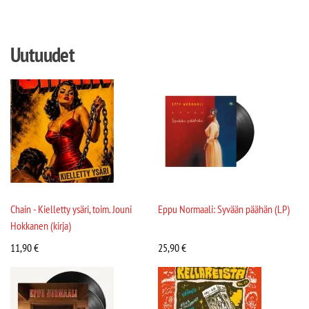
Uutuudet
Chain - Kielletty ysäri, toim. Jouni
Eppu Normaali: Syvään päähän (LP)
Hokkanen (kirja)
11,90
€
25,90
€