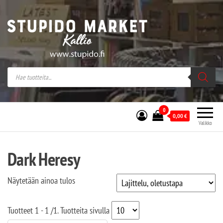
Stupido Market – verkossa ja kivijalassa
Stupido Market on vaihtoehtomusaan
erikoistunut verkko- sekä
kivijalkakauppa Helsingissä Kallion
sydämessä.
0
0,00
€
Valikko
Dark Heresy
Näytetään ainoa tulos
Tuotteet
1 - 1
/
1
. Tuotteita sivulla