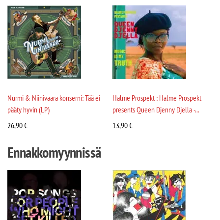
Nurmi & Niinivaara konserni: Tää ei
Halme Prospekt : Halme Prospekt
pääty hyvin (LP)
presents Queen Djenny Djella -...
26,90
€
13,90
€
Ennakkomyynnissä