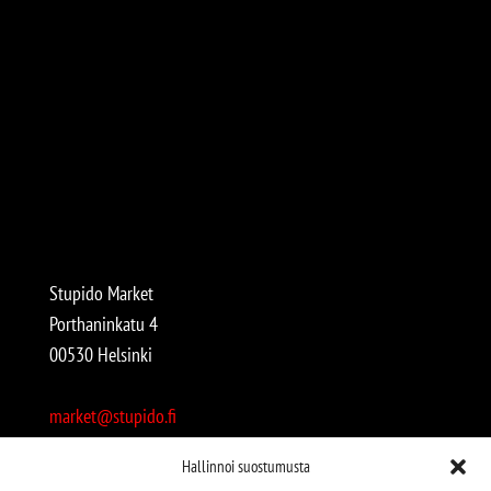
Stupido Market
Porthaninkatu 4
00530 Helsinki
market@stupido.fi
+358 50 4708664
Hallinnoi suostumusta