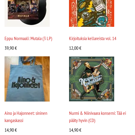
Eppu Normaali: Mutala (3 LP)
Kirjoituksia kellareista vol. 14
39,90
€
12,00
€
Aino ja Hajonneet: sininen
Nurmi & Niinivaara konserni: Tää ei
kangaskassi
pääty hyvin (CD)
14,90
€
14,90
€