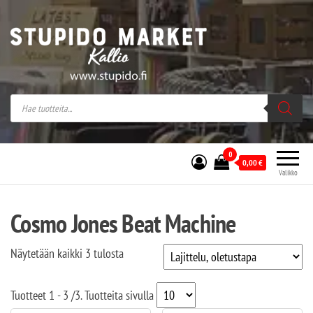
Stupido Market – verkossa ja kivijalassa
Stupido Market on vaihtoehtomusaan
erikoistunut verkko- sekä
kivijalkakauppa Helsingissä Kallion
sydämessä.
0
0,00
€
Valikko
Cosmo Jones Beat Machine
Näytetään kaikki 3 tulosta
Tuotteet
1 - 3
/
3
. Tuotteita sivulla