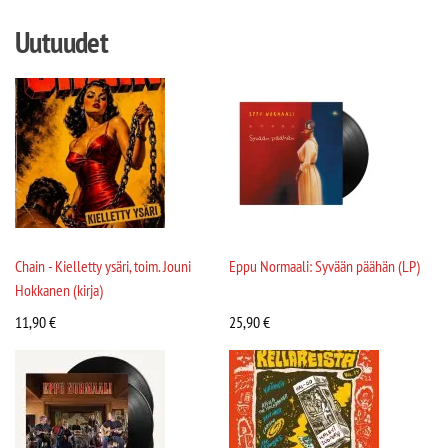
Uutuudet
Chain - Kielletty ysäri, toim. Jouni
Eppu Normaali: Syvään päähän (LP)
Hokkanen (kirja)
11,90
€
25,90
€