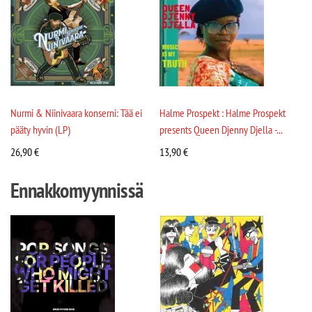
Nurmi & Niinivaara konserni: Tää ei
Halme Prospekt : Halme Prospekt
pääty hyvin (LP)
presents Queen Djenny Djella -...
26,90
€
13,90
€
Ennakkomyynnissä