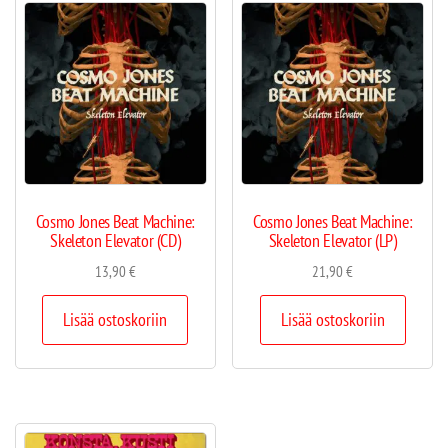
Cosmo Jones Beat Machine:
Cosmo Jones Beat Machine:
Skeleton Elevator (CD)
Skeleton Elevator (LP)
13,90
€
21,90
€
Lisää ostoskoriin
Lisää ostoskoriin