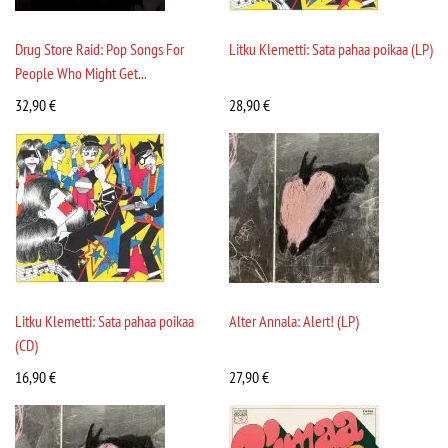
Drug Store Raid: Pop Songs For
Litku Klemetti: Sata pahaa poikaa (LP)
People Who Might Get...
32,90
€
28,90
€
Litku Klemetti: Sata pahaa poikaa
Alter Annala: Alert! (LP)
(CD)
16,90
€
27,90
€