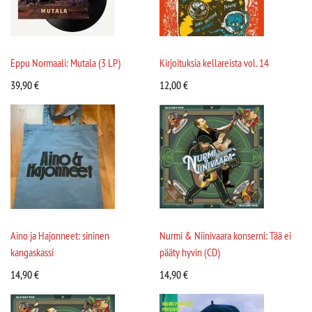
Eppu Normaali: Mutala (3 LP)
Kirjoituksia kellareista vol. 14
39,90
€
12,00
€
Aino ja Hajonneet: sininen
Nurmi & Niinivaara konserni: Tää ei
kangaskassi
pääty hyvin (CD)
14,90
€
14,90
€