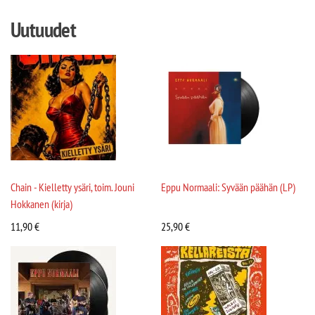
Uutuudet
Chain - Kielletty ysäri, toim. Jouni
Eppu Normaali: Syvään päähän (LP)
Hokkanen (kirja)
11,90
€
25,90
€