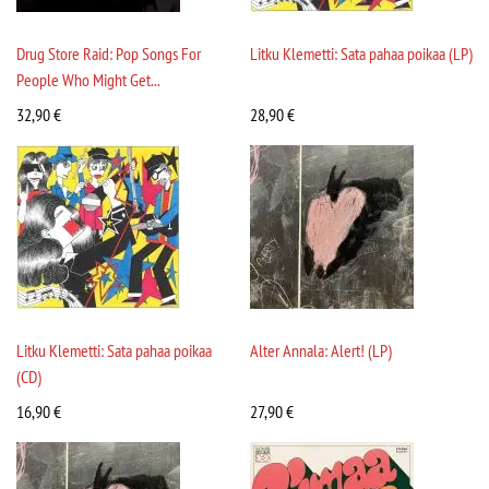
Drug Store Raid: Pop Songs For
Litku Klemetti: Sata pahaa poikaa (LP)
People Who Might Get...
32,90
€
28,90
€
Litku Klemetti: Sata pahaa poikaa
Alter Annala: Alert! (LP)
(CD)
16,90
€
27,90
€