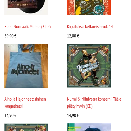
Eppu Normaali: Mutala (3 LP)
Kirjoituksia kellareista vol. 14
39,90
€
12,00
€
Aino ja Hajonneet: sininen
Nurmi & Niinivaara konserni: Tää ei
kangaskassi
pääty hyvin (CD)
14,90
€
14,90
€