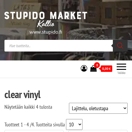
Stupido Market – verkossa ja kivijalassa
Stupido Market on vaihtoehtomusaan
erikoistunut verkko- sekä
kivijalkakauppa Helsingissä Kallion
sydämessä.
0
0,00
€
Valikko
clear vinyl
Näytetään kaikki 4 tulosta
Tuotteet
1 - 4
/
4
. Tuotteita sivulla