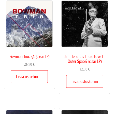
Bowman Trio: s/t (Clear LP)
Jimi Tenor: Is There Love In
Outer Space? (clear LP)
26,90
€
32,90
€
Lisää ostoskoriin
Lisää ostoskoriin