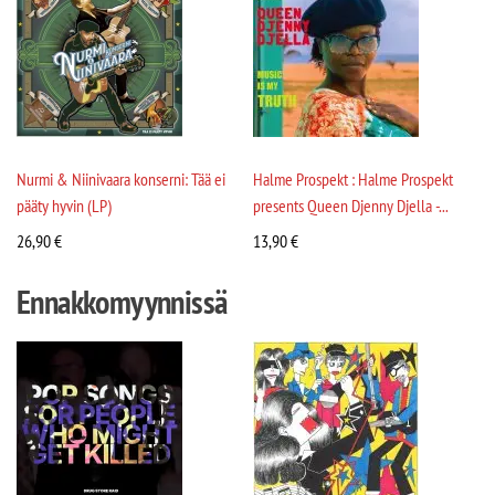
Nurmi & Niinivaara konserni: Tää ei
Halme Prospekt : Halme Prospekt
pääty hyvin (LP)
presents Queen Djenny Djella -...
26,90
€
13,90
€
Ennakkomyynnissä