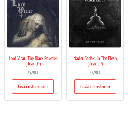
Lord Vicar: The Black Powder
Nader Sadek: In The Flesh
(clear LP)
(clear LP)
25,90
€
27,90
€
Lisää ostoskoriin
Lisää ostoskoriin