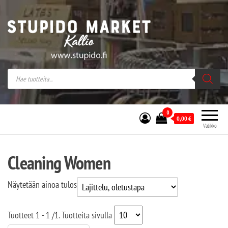
Stupido Market – verkossa ja kivijalassa
Stupido Market on vaihtoehtomusaan
erikoistunut verkko- sekä
kivijalkakauppa Helsingissä Kallion
sydämessä.
0
0,00
€
Valikko
Cleaning Women
Näytetään ainoa tulos
Tuotteet
1 - 1
/
1
. Tuotteita sivulla