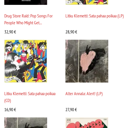
Drug Store Raid: Pop Songs For
Litku Klemetti: Sata pahaa poikaa (LP)
People Who Might Get...
32,90
€
28,90
€
Litku Klemetti: Sata pahaa poikaa
Alter Annala: Alert! (LP)
(CD)
16,90
€
27,90
€