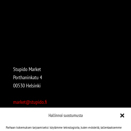
Stupido Market
Porthaninkatu 4
00530 Helsinki
market@stupido.fi
+358 50 4708664
Hallinnoi suostumusta
Avoinna:
Parhaan kokemuksen tarjoamiseksi käytämme teknologioita, kuten evästeitä, tallentaaksemme