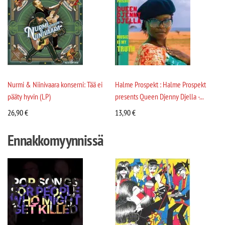
Nurmi & Niinivaara konserni: Tää ei
Halme Prospekt : Halme Prospekt
pääty hyvin (LP)
presents Queen Djenny Djella -...
26,90
€
13,90
€
Ennakkomyynnissä