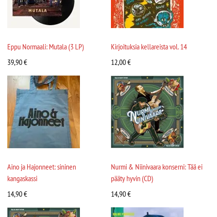
Eppu Normaali: Mutala (3 LP)
Kirjoituksia kellareista vol. 14
39,90
€
12,00
€
Aino ja Hajonneet: sininen
Nurmi & Niinivaara konserni: Tää ei
kangaskassi
pääty hyvin (CD)
14,90
€
14,90
€