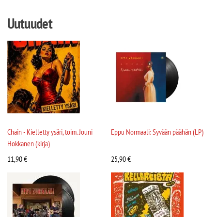
Uutuudet
Chain - Kielletty ysäri, toim. Jouni
Eppu Normaali: Syvään päähän (LP)
Hokkanen (kirja)
11,90
€
25,90
€