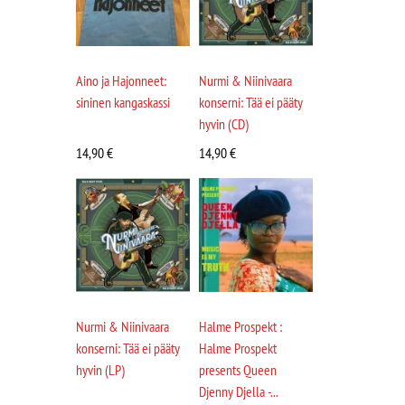
Aino ja Hajonneet:
Nurmi & Niinivaara
sininen kangaskassi
konserni: Tää ei pääty
hyvin (CD)
14,90
€
14,90
€
Nurmi & Niinivaara
Halme Prospekt :
konserni: Tää ei pääty
Halme Prospekt
hyvin (LP)
presents Queen
Djenny Djella -...