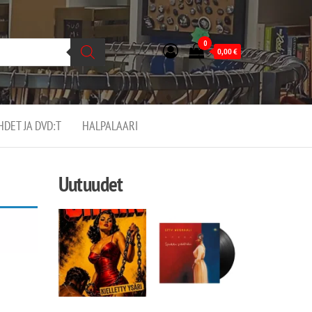
0
0,00
€
EHDET JA DVD:T
HALPALAARI
Uutuudet