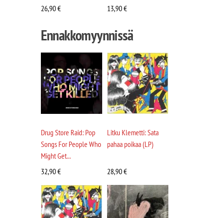
26,90
€
13,90
€
Ennakkomyynnissä
Drug Store Raid: Pop
Litku Klemetti: Sata
Songs For People Who
pahaa poikaa (LP)
Might Get...
32,90
€
28,90
€