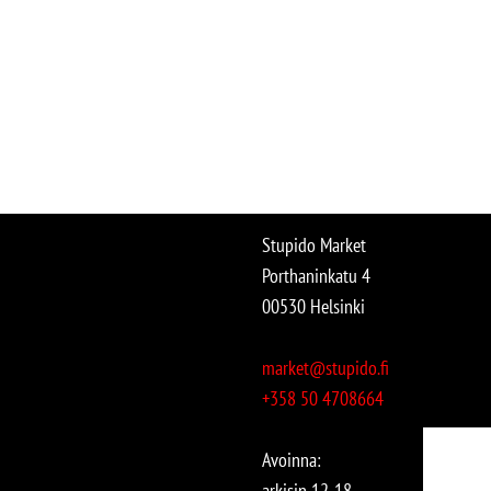
Stupido Market
Porthaninkatu 4
00530 Helsinki
market@stupido.fi
+358 50 4708664
Avoinna:
arkisin 12-18