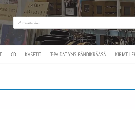
do
arket on
omusaan
t –
ut
ssa
kä
kauppa
ä
lassa
T
CD
KASETIT
T-PAIDAT YMS. BÄNDIKRÄÄSÄ
KIRJAT, L
.