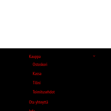
Kauppa
Ostoskori
Kassa
Tilini
Toimitusehdot
Ota yhteyttä