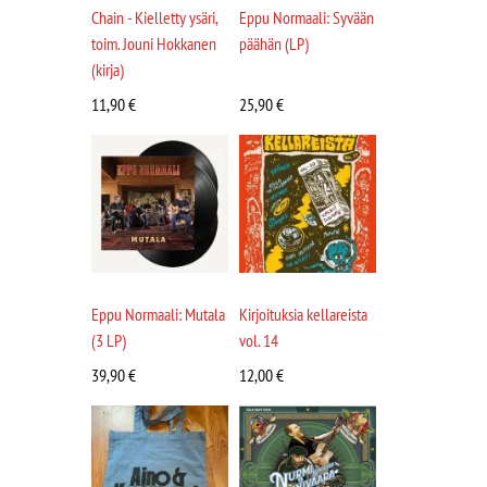
Chain - Kielletty ysäri,
Eppu Normaali: Syvään
toim. Jouni Hokkanen
päähän (LP)
(kirja)
11,90
€
25,90
€
Eppu Normaali: Mutala
Kirjoituksia kellareista
(3 LP)
vol. 14
39,90
€
12,00
€