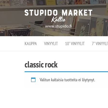
Stupi
Stupido M
vaihtoeht
Marke
erikoistun
verko
verkko- se
kivijalka
ja
Helsingiss
kivija
Kallion
KAUPPA
VINYYLIT
10" VINYYLIT
7" VINYYLI
sydämessä
classic rock
Valitun kaltaisia tuotteita ei löytynyt.