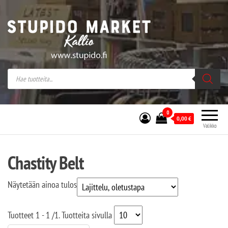
Stupido Market – verkossa ja kivijalassa
Stupido Market on vaihtoehtomusaan
erikoistunut verkko- sekä
kivijalkakauppa Helsingissä Kallion
sydämessä.
0
0,00
€
Valikko
Chastity Belt
Näytetään ainoa tulos
Tuotteet
1 - 1
/
1
. Tuotteita sivulla