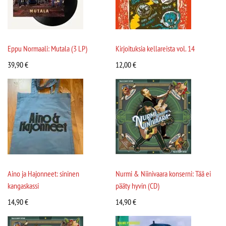
Eppu Normaali: Mutala (3 LP)
Kirjoituksia kellareista vol. 14
39,90
€
12,00
€
Aino ja Hajonneet: sininen
Nurmi & Niinivaara konserni: Tää ei
kangaskassi
pääty hyvin (CD)
14,90
€
14,90
€