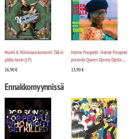
Nurmi & Niinivaara konserni: Tää ei
Halme Prospekt : Halme Prospekt
pääty hyvin (LP)
presents Queen Djenny Djella -...
26,90
€
13,90
€
Ennakkomyynnissä