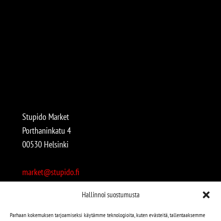
Stupido Market
Porthaninkatu 4
00530 Helsinki
market@stupido.fi
+358 50 4708664
Hallinnoi suostumusta
Avoinna:
Parhaan kokemuksen tarjoamiseksi käytämme teknologioita, kuten evästeitä, tallentaaksemme