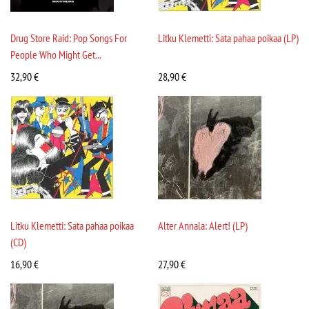
Drug Store Raid: Pop Songs For
Litku Klemetti: Sata pahaa poikaa (LP)
People Who Might Get...
32,90
€
28,90
€
Litku Klemetti: Sata pahaa poikaa
Alter Annala: Alert! (LP)
(CD)
16,90
€
27,90
€