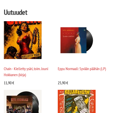
Uutuudet
Chain - Kielletty ysäri, toim. Jouni
Eppu Normaali: Syvään päähän (LP)
Hokkanen (kirja)
11,90
€
25,90
€