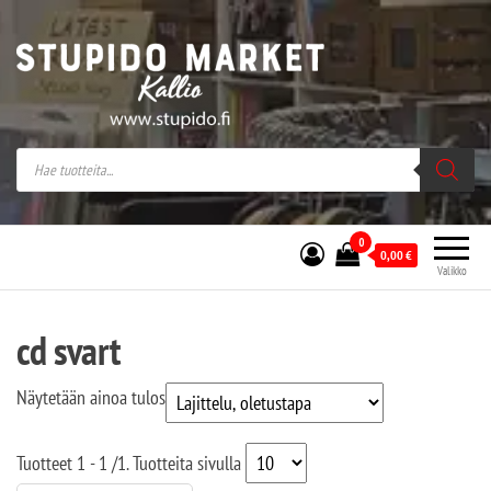
Stupido Market – verkossa ja kivijalassa
Stupido Market on vaihtoehtomusaan
erikoistunut verkko- sekä
kivijalkakauppa Helsingissä Kallion
sydämessä.
0
0,00
€
Valikko
cd svart
Näytetään ainoa tulos
Tuotteet
1 - 1
/
1
. Tuotteita sivulla