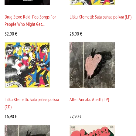
Drug Store Raid: Pop Songs For
Litku Klemetti: Sata pahaa poikaa (LP)
People Who Might Get...
32,90
€
28,90
€
Litku Klemetti: Sata pahaa poikaa
Alter Annala: Alert! (LP)
(CD)
16,90
€
27,90
€