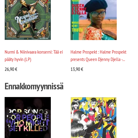
Nurmi & Niinivaara konserni: Tää ei
Halme Prospekt : Halme Prospekt
pääty hyvin (LP)
presents Queen Djenny Djella -...
26,90
€
13,90
€
Ennakkomyynnissä