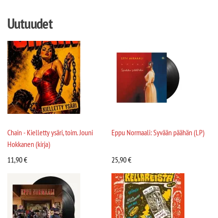
Uutuudet
Chain - Kielletty ysäri, toim. Jouni
Eppu Normaali: Syvään päähän (LP)
Hokkanen (kirja)
11,90
€
25,90
€