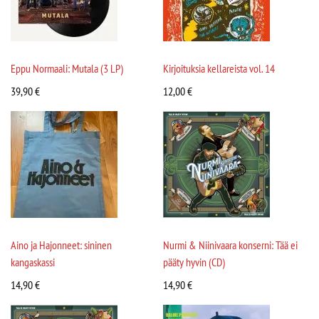
Eppu Normaali: Mutala (3 LP)
Kirjoituksia kellareista vol. 14
39,90
€
12,00
€
Aino ja Hajonneet: sininen
Nurmi & Niinivaara konserni: Tää ei
kangaskassi
pääty hyvin (CD)
14,90
€
14,90
€