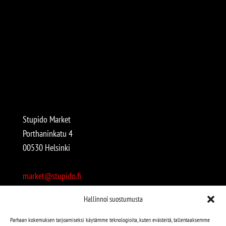
Stupido Market
Porthaninkatu 4
00530 Helsinki
market@stupido.fi
+358 50 4708664
Hallinnoi suostumusta
Avoinna:
Parhaan kokemuksen tarjoamiseksi käytämme teknologioita, kuten evästeitä, tallentaaksemme