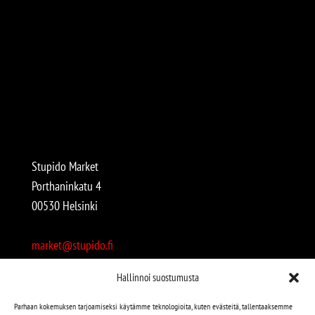
Stupido Market
Porthaninkatu 4
00530 Helsinki
market@stupido.fi
+358 50 4708664
Hallinnoi suostumusta
Avoinna:
Parhaan kokemuksen tarjoamiseksi käytämme teknologioita, kuten evästeitä, tallentaaksemme