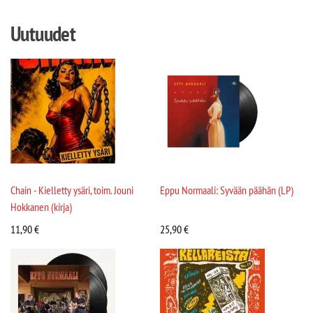
Uutuudet
Chain - Kielletty ysäri, toim. Jouni
Eppu Normaali: Syvään päähän (LP)
Hokkanen (kirja)
11,90
€
25,90
€