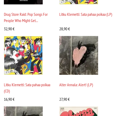
Drug Store Raid: Pop Songs For
Litku Klemetti: Sata pahaa poikaa (LP)
People Who Might Get...
32,90
€
28,90
€
Litku Klemetti: Sata pahaa poikaa
Alter Annala: Alert! (LP)
(CD)
16,90
€
27,90
€