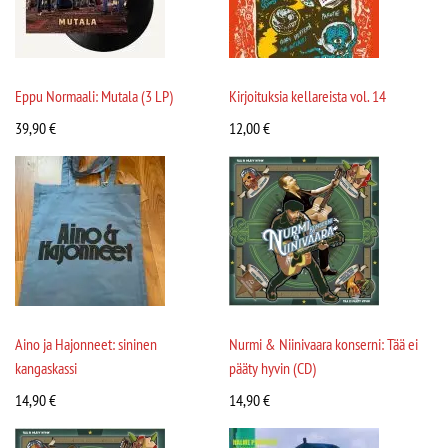
Eppu Normaali: Mutala (3 LP)
Kirjoituksia kellareista vol. 14
39,90
€
12,00
€
Aino ja Hajonneet: sininen
Nurmi & Niinivaara konserni: Tää ei
kangaskassi
pääty hyvin (CD)
14,90
€
14,90
€