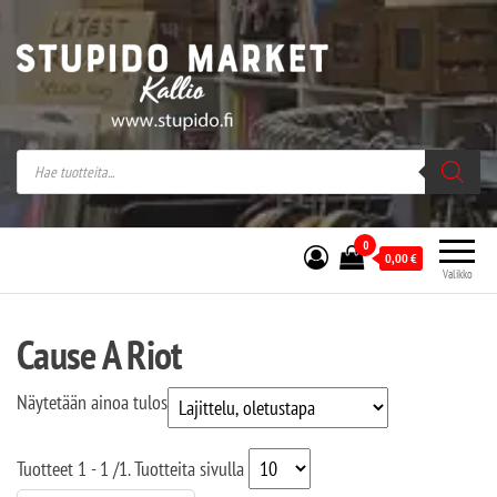
Stupido Market – verkossa ja kivijalassa
Stupido Market on vaihtoehtomusaan
erikoistunut verkko- sekä
kivijalkakauppa Helsingissä Kallion
sydämessä.
0
0,00
€
Valikko
Cause A Riot
Näytetään ainoa tulos
Tuotteet
1 - 1
/
1
. Tuotteita sivulla