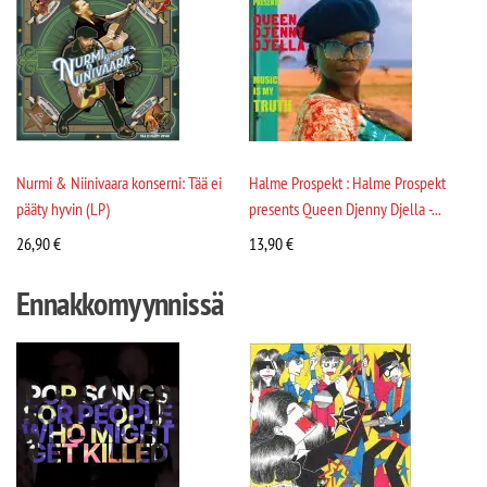
Nurmi & Niinivaara konserni: Tää ei
Halme Prospekt : Halme Prospekt
pääty hyvin (LP)
presents Queen Djenny Djella -...
26,90
€
13,90
€
Ennakkomyynnissä